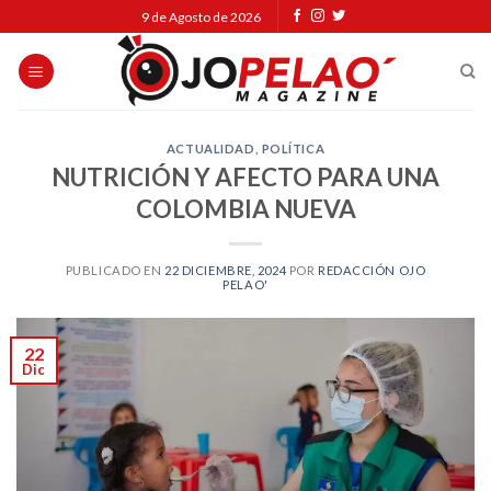
Skip
9 de Agosto de 2026
to
content
ACTUALIDAD
,
POLÍTICA
NUTRICIÓN Y AFECTO PARA UNA
COLOMBIA NUEVA
PUBLICADO EN
22 DICIEMBRE, 2024
POR
REDACCIÓN OJO
PELAO'
22
Dic