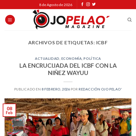
Skip
8 de Agosto de 2026
to
content
ARCHIVOS DE ETIQUETAS:
ICBF
ACTUALIDAD
,
ECONOMÍA
,
POLÍTICA
LA ENCRUCIJADA DEL ICBF CON LA
NIÑEZ WAYUU
PUBLICADO EN
8 FEBRERO, 2026
POR
REDACCIÓN OJO PELAO'
08
Feb