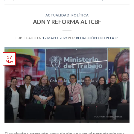
ACTUALIDAD
,
POLÍTICA
ADN Y REFORMA AL ICBF
PUBLICADO EN
17 MAYO, 2025
POR
REDACCIÓN OJO PELAO'
17
May
El reciente y presunto caso de abuso sexual perpetrado por