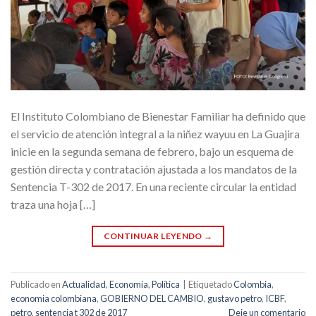
El Instituto Colombiano de Bienestar Familiar ha definido que
el servicio de atención integral a la niñez wayuu en La Guajira
inicie en la segunda semana de febrero, bajo un esquema de
gestión directa y contratación ajustada a los mandatos de la
Sentencia T-302 de 2017. En una reciente circular la entidad
traza una hoja […]
CONTINUAR LEYENDO
→
Publicado en
Actualidad
,
Economía
,
Política
|
Etiquetado
Colombia
,
economia colombiana
,
GOBIERNO DEL CAMBIO
,
gustavo petro
,
ICBF
,
petro
,
sentencia t 302 de 2017
Deje un comentario