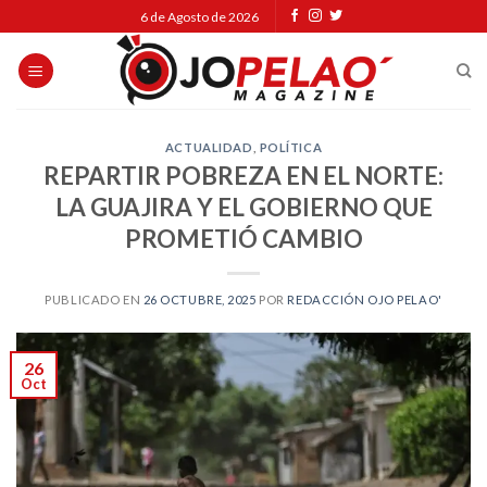
Skip
6 de Agosto de 2026
to
content
ACTUALIDAD
,
POLÍTICA
REPARTIR POBREZA EN EL NORTE:
LA GUAJIRA Y EL GOBIERNO QUE
PROMETIÓ CAMBIO
PUBLICADO EN
26 OCTUBRE, 2025
POR
REDACCIÓN OJO PELAO'
26
Oct