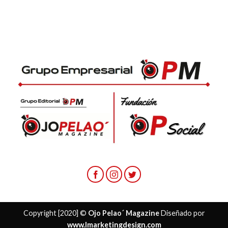
Copyright [2020] ©
Ojo Pelao´ Magazine
Diseñado por
www.lmarketingdesign.com