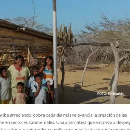
aribe arreciando, cobra cada día más relevancia la creación de las
e en sectores subnormales. Una alternativa que empieza a despe
tes retos para así poder cumplir su propósito de lograr la reducci