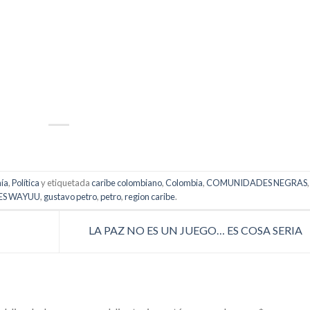
p
artir
ía
,
Política
y etiquetada
caribe colombiano
,
Colombia
,
COMUNIDADES NEGRAS
,
S WAYUU
,
gustavo petro
,
petro
,
region caribe
.
LA PAZ NO ES UN JUEGO… ES COSA SERIA