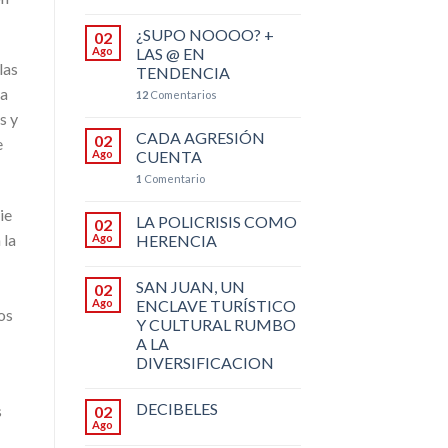
¿SUPO NOOOO? +
02
Ago
LAS @ EN
las
TENDENCIA
la
12
Comentarios
s y
CADA AGRESIÓN
02
e
Ago
CUENTA
1
Comentario
ie
LA POLICRISIS COMO
02
 la
Ago
HERENCIA
SAN JUAN, UN
02
Ago
ENCLAVE TURÍSTICO
os
Y CULTURAL RUMBO
A LA
DIVERSIFICACION
DECIBELES
s
02
Ago