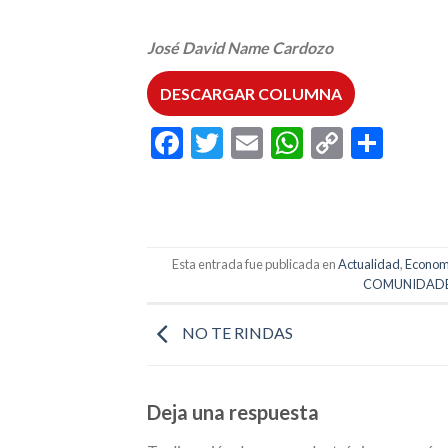
José David Name Cardozo
DESCARGAR COLUMNA
Facebook
Twitter
Email
WhatsAp
Copy
Comp
Link
Esta entrada fue publicada en
Actualidad
,
Econom
COMUNIDADE
NO TE RINDAS
Deja una respuesta