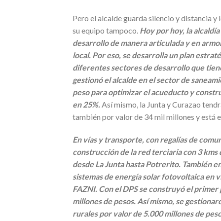
Pero el alcalde guarda silencio y distancia y 
su equipo tampoco.
Hoy por hoy, la alcaldí
desarrollo de manera articulada y en armon
local. Por eso, se desarrolla un plan estrat
diferentes sectores de desarrollo que tien
gestionó el alcalde en el sector de saneam
peso para optimizar el acueducto y constru
en 25%.
Así mismo, la Junta y Curazao tendr
también por valor de 34 mil millones y está 
En vías y transporte, con regalías de comun
construcción de la red terciaria con 3 kms 
desde La Junta hasta Potrerito. También en
sistemas de energía solar fotovoltaica en v
FAZNI. Con el DPS se construyó el primer 
millones de pesos. Así mismo, se gestionar
rurales por valor de 5.000 millones de peso