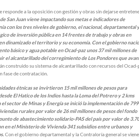
le responde a la oposición con gestión y obras sin dejarse entretene
a de San Juan viene impactando sus metas e indicadores de
ía con los tres niveles de gobierno, el nacional, departamental 
égico de inversión pública en 14 frentes de trabajo y obras en
en dinamizado el territorio y su economía. Con el gobierno naci
iento básico y agua potable en Ocad-paz unos 37 mil millones de
ir el alcantarillado del corregimiento de Los Pondores que avan
án construido su sistema de alcantarillado con recursos del Ocad
en fase de contratación.
idades étnicas se invirtieron 15 mil millones de pesos para
desde El Hatico de los Indios hasta la Loma del Potrero y 2 kms
 el sector de Minas y Energía se inició la implementación de 799
iviendas rurales por valor de 26 mil millones de pesos del fondo
punto de abastecimiento solidario-PAS del país por valor de 3.7
on en el Ministerio de Vivienda 341 subsidios entre urbanos y
s.
Con el gobierno departamental y la Contraloría general se viene