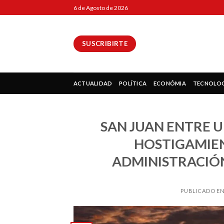
Skip
6 de Agosto de 2026
to
content
SUSCRIBIRTE
ok
ACTUALIDAD
POLÍTICA
ECONÓMIA
TECNOLO
SAN JUAN ENTRE 
pp
HOSTIGAMIEN
ADMINISTRACIÓ
ir
PUBLICADO E