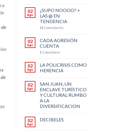
ica
¿SUPO NOOOO? +
02
 de
Ago
LAS @ EN
TENDENCIA
 de
12
Comentarios
CADA AGRESIÓN
02
Ago
CUENTA
ción
1
Comentario
LA POLICRISIS COMO
02
es
Ago
HERENCIA
 de
SAN JUAN, UN
02
Ago
ENCLAVE TURÍSTICO
Y CULTURAL RUMBO
A LA
DIVERSIFICACION
nte
DECIBELES
02
Ago