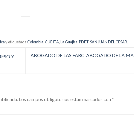
p
artir
tica
y etiquetada
Colombia
,
CUBITA
,
La Guajira
,
PDET
,
SAN JUAN DEL CESAR
.
ABOGADO DE LAS FARC, ABOGADO DE LA MA
RESO Y
ublicada.
Los campos obligatorios están marcados con
*