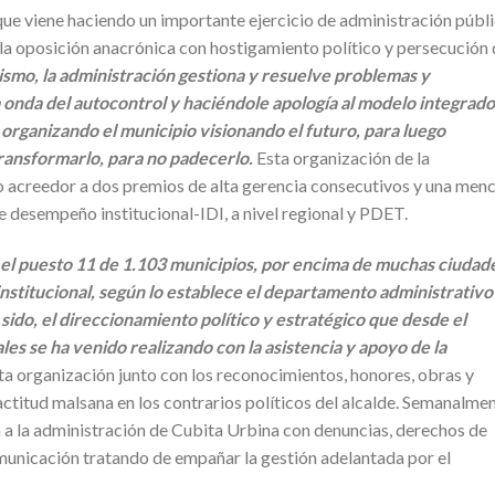
l que viene haciendo un importante ejercicio de administración públ
 la oposición anacrónica con hostigamiento político y persecución
ismo, la administración gestiona y resuelve problemas y
 onda del autocontrol y haciéndole apología al modelo integrado
 organizando el municipio visionando el futuro, para luego
transformarlo, para no padecerlo.
Esta organización de la
ho acreedor a dos premios de alta gerencia consecutivos y una men
de desempeño institucional-IDI, a nivel regional y PDET.
n el puesto 11 de 1.103 municipios, por encima de muchas ciudad
institucional, según lo establece el departamento administrativo
a sido, el direccionamiento político y estratégico que desde el
ales se ha venido realizando con la asistencia y apoyo de la
ta organización junto con los reconocimientos, honores, obras y
actitud malsana en los contrarios políticos del alcalde. Semanalme
a a la administración de Cubita Urbina con denuncias, derechos de
omunicación tratando de empañar la gestión adelantada por el