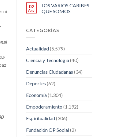
LOS VARIOS CARIBES
02
Ago
QUE SOMOS
r ni
y
CATEGORÍAS
onal
Actualidad
(5.579)
za
Ciencia y Tecnología
(40)
-paz
Denuncias Ciudadanas
(34)
Deportes
(62)
Economía
(1.304)
Empoderamiento
(1.192)
00
Espiritualidad
(306)
Fundación OP Social
(2)