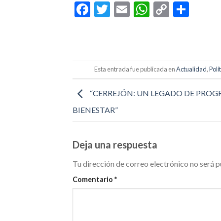
Facebook
Twitter
Email
WhatsAp
Copy
Comp
Link
Esta entrada fue publicada en
Actualidad
,
Polí
“CERREJÓN: UN LEGADO DE PROG
BIENESTAR”
Deja una respuesta
Tu dirección de correo electrónico no será p
Comentario
*