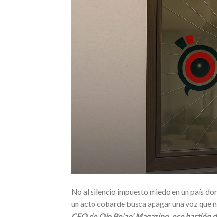
No al silencio impuesto miedo en un país dond
un acto cobarde busca apagar una voz que n
CEO de Ojo Pelao’ Magazine, ese bastión d