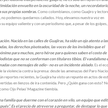
ntimidación envuelto en la oscuridad de la noche, un recordatori
 sus propias sombras.
Como colombianos, como Guajiro y lector
an, no podemos quedarnos callados. Hoy, elevamos nuestra voz en
n su equipo valiente y con un periodismo que, a pesar de los golpes,
ión. Nacida en las calles de Guajiras, ha sido un ojo atento a las
adas, los derechos pisoteados, las voces de los invisibles que el
anónimo para muchos, pero héroe para quienes saben el costo de
odistas que no se conforman con titulares tibios. El vandalismo 
nadas con mensajes de odio– no es un incidente aislado.
Es el ec
e la violencia contra la prensa: desde las amenazas del Paro Nacio
ún reportes recientes, la Guajira ha visto un repunte en actos de es
vertidas en lienzos de ira contenida. Pero ¿Quién gana con esto? No
 como Ojo Pelao’ Magazine tiembla.
 familia que duerme con el corazón en vilo, un equipo que edit
pués”. Es el precio de atreverse a preguntar, de destapar lo que