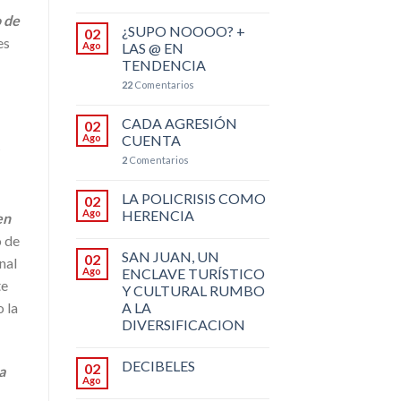
o de
¿SUPO NOOOO? +
02
es
Ago
LAS @ EN
TENDENCIA
22
Comentarios
CADA AGRESIÓN
02
Ago
CUENTA
2
Comentarios
LA POLICRISIS COMO
02
Ago
HERENCIA
en
o de
SAN JUAN, UN
02
nal
Ago
ENCLAVE TURÍSTICO
te
Y CULTURAL RUMBO
A LA
 la
DIVERSIFICACION
DECIBELES
02
a
Ago