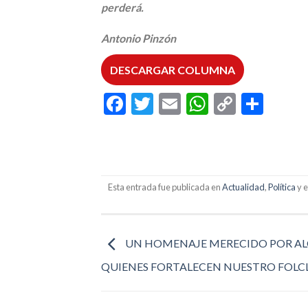
perderá.
Antonio Pinzón
DESCARGAR COLUMNA
Facebook
Twitter
Email
WhatsAp
Copy
Comp
Link
Esta entrada fue publicada en
Actualidad
,
Política
y 
UN HOMENAJE MERECIDO POR AL
QUIENES FORTALECEN NUESTRO FOLC