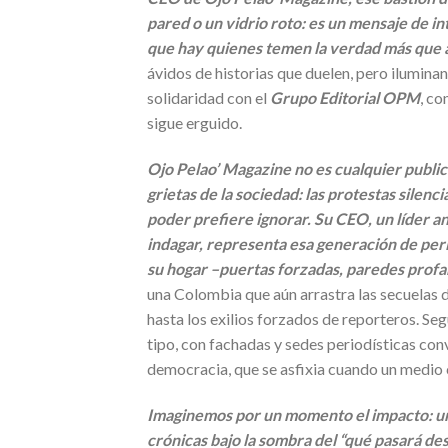
pared o un vidrio roto: es un mensaje de i
que hay quienes temen la verdad más que a
ávidos de historias que duelen, pero ilumin
solidaridad con el
Grupo Editorial OPM
, co
sigue erguido.
Ojo Pelao’ Magazine no es cualquier publicac
grietas de la sociedad: las protestas silenci
poder prefiere ignorar. Su CEO, un líder 
indagar, representa esa generación de peri
su hogar –puertas forzadas, paredes profa
una Colombia que aún arrastra las secuelas d
hasta los exilios forzados de reporteros. Seg
tipo, con fachadas y sedes periodísticas con
democracia, que se asfixia cuando un medio
Imaginemos por un momento el impacto: una
crónicas bajo la sombra del “qué pasará des