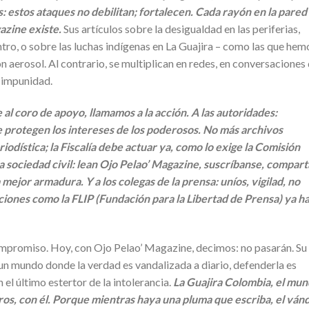
: estos ataques no debilitan; fortalecen. Cada rayón en la pared
azine existe.
Sus artículos sobre la desigualdad en las periferias,
ro, o sobre las luchas indígenas en La Guajira – como las que hem
n aerosol. Al contrario, se multiplican en redes, en conversaciones
e impunidad.
al coro de apoyo, llamamos a la acción. A las autoridades:
e protegen los intereses de los poderosos. No más archivos
iodística; la Fiscalía debe actuar ya, como lo exige la Comisión
sociedad civil: lean Ojo Pelao’ Magazine, suscríbanse, compar
a mejor armadura. Y a los colegas de la prensa: uníos, vigilad, no
ciones como la FLIP (Fundación para la Libertad de Prensa) ya h
compromiso. Hoy, con Ojo Pelao’ Magazine, decimos: no pasarán. Su
 un mundo donde la verdad es vandalizada a diario, defenderla es
el último estertor de la intolerancia.
La Guajira Colombia, el mun
ros, con él. Porque mientras haya una pluma que escriba, el ván