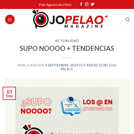
Skip
9 de Agosto de 2026
to
content
ACTUALIDAD
SUPO NOOOO + TENDENCIAS
PUBLICADO EN
3 SEPTIEMBRE, 2023
POR
REDACCIÓN OJO
PELAO'
03
Sep