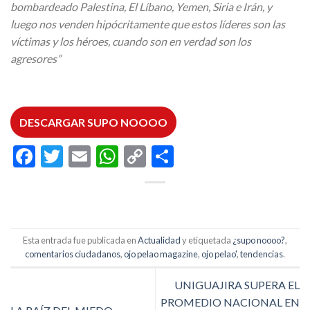
bombardeado Palestina, El Líbano, Yemen, Siria e Irán, y
luego nos venden hipócritamente que estos líderes son las
víctimas y los héroes, cuando son en verdad son los
agresores”
DESCARGAR SUPO NOOOO
Facebook
Twitter
Email
WhatsApp
Copy
Compartir
Link
Esta entrada fue publicada en
Actualidad
y etiquetada
¿supo noooo?
,
comentarios ciudadanos
,
ojo pelao magazine
,
ojo pelao'
,
tendencias
.
UNIGUAJIRA SUPERA EL
PROMEDIO NACIONAL EN