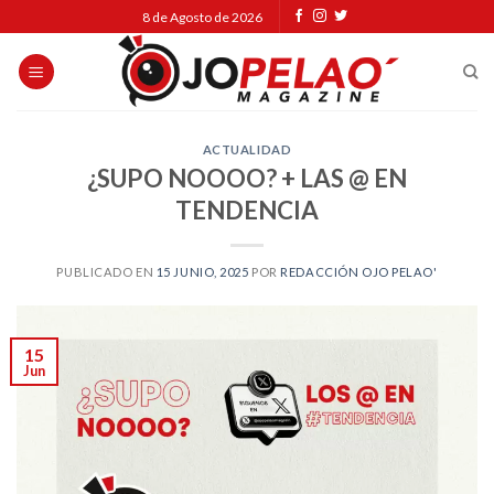
Skip
8 de Agosto de 2026
to
content
ACTUALIDAD
¿SUPO NOOOO? + LAS @ EN
TENDENCIA
PUBLICADO EN
15 JUNIO, 2025
POR
REDACCIÓN OJO PELAO'
15
Jun