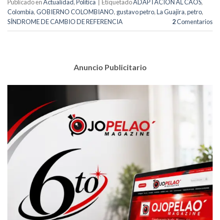
Publicado en
Actualidad
,
Política
|
Etiquetado
ADAPTACIÓN AL CAOS
,
Colombia
,
GOBIERNO COLOMBIANO
,
gustavo petro
,
La Guajira
,
petro
,
SÍNDROME DE CAMBIO DE REFERENCIA
2
Comentarios
Anuncio Publicitario