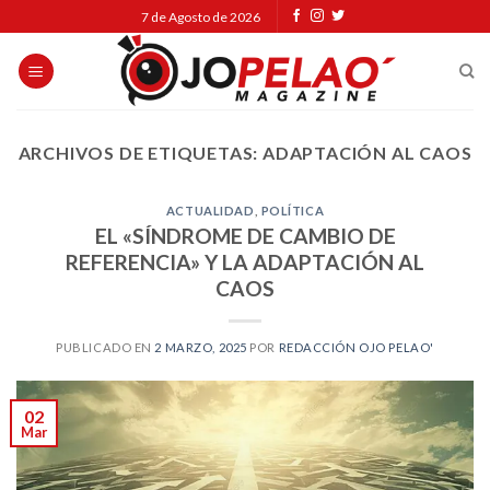
Skip
7 de Agosto de 2026
to
content
ARCHIVOS DE ETIQUETAS:
ADAPTACIÓN AL CAOS
ACTUALIDAD
,
POLÍTICA
EL «SÍNDROME DE CAMBIO DE
REFERENCIA» Y LA ADAPTACIÓN AL
CAOS
PUBLICADO EN
2 MARZO, 2025
POR
REDACCIÓN OJO PELAO'
02
Mar