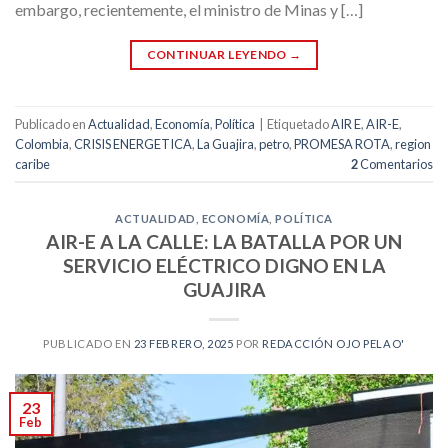
embargo, recientemente, el ministro de Minas y […]
CONTINUAR LEYENDO
→
Publicado en
Actualidad
,
Economía
,
Política
|
Etiquetado
AIR E
,
AIR-E
,
Colombia
,
CRISIS ENERGETICA
,
La Guajira
,
petro
,
PROMESA ROTA
,
region
caribe
2
Comentarios
ACTUALIDAD
,
ECONOMÍA
,
POLÍTICA
AIR-E A LA CALLE: LA BATALLA POR UN
SERVICIO ELÉCTRICO DIGNO EN LA
GUAJIRA
PUBLICADO EN
23 FEBRERO, 2025
POR
REDACCIÓN OJO PELAO'
23
Feb