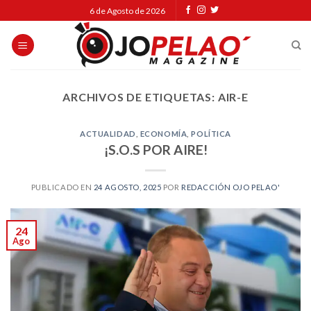
Skip
6 de Agosto de 2026
to
content
ARCHIVOS DE ETIQUETAS:
AIR-E
ACTUALIDAD
,
ECONOMÍA
,
POLÍTICA
¡S.O.S POR AIRE!
PUBLICADO EN
24 AGOSTO, 2025
POR
REDACCIÓN OJO PELAO'
24
Ago