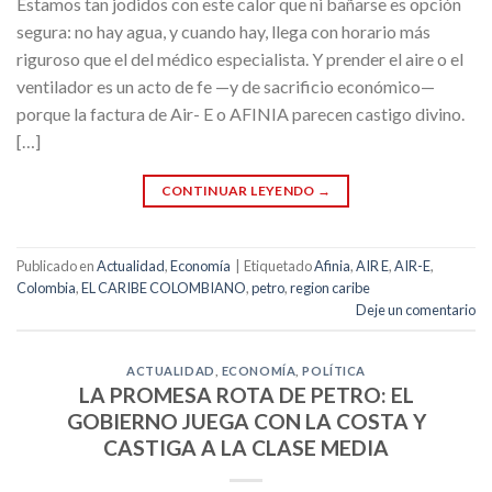
Estamos tan jodidos con este calor que ni bañarse es opción
segura: no hay agua, y cuando hay, llega con horario más
riguroso que el del médico especialista. Y prender el aire o el
ventilador es un acto de fe —y de sacrificio económico—
porque la factura de Air- E o AFINIA parecen castigo divino.
[…]
CONTINUAR LEYENDO
→
Publicado en
Actualidad
,
Economía
|
Etiquetado
Afinia
,
AIR E
,
AIR-E
,
Colombia
,
EL CARIBE COLOMBIANO
,
petro
,
region caribe
Deje un comentario
ACTUALIDAD
,
ECONOMÍA
,
POLÍTICA
LA PROMESA ROTA DE PETRO: EL
GOBIERNO JUEGA CON LA COSTA Y
CASTIGA A LA CLASE MEDIA