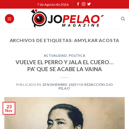
Skip
7 de Agosto de 2026
to
content
ARCHIVOS DE ETIQUETAS:
AMYLKAR ACOSTA
ACTUALIDAD
,
POLÍTICA
VUELVE EL PERRO Y JALA EL CUERO…
PA’ QUE SE ACABE LA VAINA
PUBLICADO EN
23 NOVIEMBRE, 2025
POR
REDACCIÓN OJO
PELAO'
23
Nov