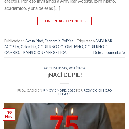
efectos. Por eso invitamos a Amylkar Acosta, exministro,
académico, y una de esas […]
CONTINUAR LEYENDO
→
Publicado en
Actualidad
,
Economía
,
Política
|
Etiquetado
AMYLKAR
ACOSTA
,
Colombia
,
GOBIERNO COLOMBIANO
,
GOBIERNO DEL
CAMBIO
,
TRANSICION ENERGETICA
Deje un comentario
ACTUALIDAD
,
POLÍTICA
¡NACÍ DE PIE!
PUBLICADO EN
9 NOVIEMBRE, 2025
POR
REDACCIÓN OJO
PELAO'
09
Nov