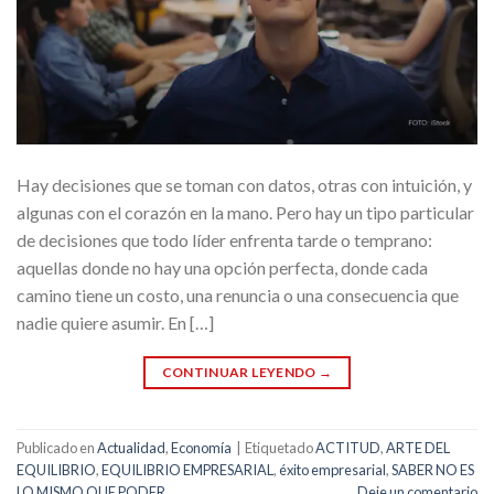
Hay decisiones que se toman con datos, otras con intuición, y
algunas con el corazón en la mano. Pero hay un tipo particular
de decisiones que todo líder enfrenta tarde o temprano:
aquellas donde no hay una opción perfecta, donde cada
camino tiene un costo, una renuncia o una consecuencia que
nadie quiere asumir. En […]
CONTINUAR LEYENDO
→
Publicado en
Actualidad
,
Economía
|
Etiquetado
ACTITUD
,
ARTE DEL
EQUILIBRIO
,
EQUILIBRIO EMPRESARIAL
,
éxito empresarial
,
SABER NO ES
LO MISMO QUE PODER
Deje un comentario