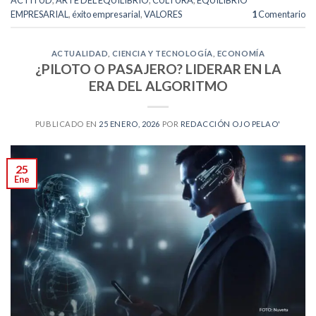
ACTITUD
,
ARTE DEL EQUILIBRIO
,
CULTURA
,
EQUILIBRIO
EMPRESARIAL
,
éxito empresarial
,
VALORES
1
Comentario
ACTUALIDAD
,
CIENCIA Y TECNOLOGÍA
,
ECONOMÍA
¿PILOTO O PASAJERO? LIDERAR EN LA
ERA DEL ALGORITMO
PUBLICADO EN
25 ENERO, 2026
POR
REDACCIÓN OJO PELAO'
25
Ene