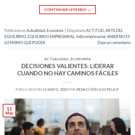
CONTINUAR LEYENDO
→
Publicado en
Actualidad
,
Economía
|
Etiquetado
ACTITUD
,
ARTE DEL
EQUILIBRIO
,
EQUILIBRIO EMPRESARIAL
,
éxito empresarial
,
SABER NO ES
LO MISMO QUE PODER
Deje un comentario
ACTUALIDAD
,
ECONOMÍA
DECISIONES VALIENTES: LIDERAR
CUANDO NO HAY CAMINOS FÁCILES
PUBLICADO EN
11 MAYO, 2025
POR
REDACCIÓN OJO PELAO'
11
May