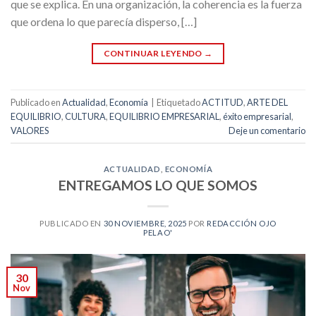
que se explica. En una organización, la coherencia es la fuerza
que ordena lo que parecía disperso, […]
CONTINUAR LEYENDO
→
Publicado en
Actualidad
,
Economía
|
Etiquetado
ACTITUD
,
ARTE DEL
EQUILIBRIO
,
CULTURA
,
EQUILIBRIO EMPRESARIAL
,
éxito empresarial
,
VALORES
Deje un comentario
ACTUALIDAD
,
ECONOMÍA
ENTREGAMOS LO QUE SOMOS
PUBLICADO EN
30 NOVIEMBRE, 2025
POR
REDACCIÓN OJO
PELAO'
30
Nov