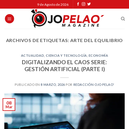
Skip
9 de Agosto de 2026
to
content
ARCHIVOS DE ETIQUETAS:
ARTE DEL EQUILIBRIO
ACTUALIDAD
,
CIENCIA Y TECNOLOGÍA
,
ECONOMÍA
DIGITALIZANDO EL CAOS SERIE:
GESTIÓN ARTIFICIAL (PARTE I)
PUBLICADO EN
8 MARZO, 2026
POR
REDACCIÓN OJO PELAO'
08
Mar