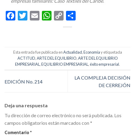
empresas familiares: Caso Textiles del Caribe
.
Facebook
Twitter
Email
WhatsApp
Copy
Compartir
Link
Esta entrada fue publicada en
Actualidad
,
Economía
y etiquetada
ACTITUD
,
ARTE DEL EQUILIBRIO
,
ARTE DEL EQUILIBRIO
EMPRESARIAL
,
EQUILIBRIO EMPRESARIAL
,
éxito empresarial
.
LA COMPLEJA DECISIÓN
EDICIÓN No. 214
DE CERREJÓN
Deja una respuesta
Tu dirección de correo electrónico no será publicada.
Los
campos obligatorios están marcados con
*
Comentario
*