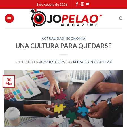
Skip
8 de Agosto de 2026
to
content
ACTUALIDAD
,
ECONOMÍA
UNA CULTURA PARA QUEDARSE
PUBLICADO EN
30 MARZO, 2025
POR
REDACCIÓN OJO PELAO'
30
Mar