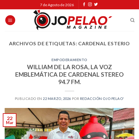
Skip
7 de Agosto de 2026
to
content
ARCHIVOS DE ETIQUETAS:
CARDENAL ESTERIO
EMPODERAMIENTO
WILLIAM DE LA ROSA, LA VOZ
EMBLEMÁTICA DE CARDENAL STEREO
94.7 FM.
PUBLICADO EN
22 MARZO, 2026
POR
REDACCIÓN OJO PELAO'
22
Mar