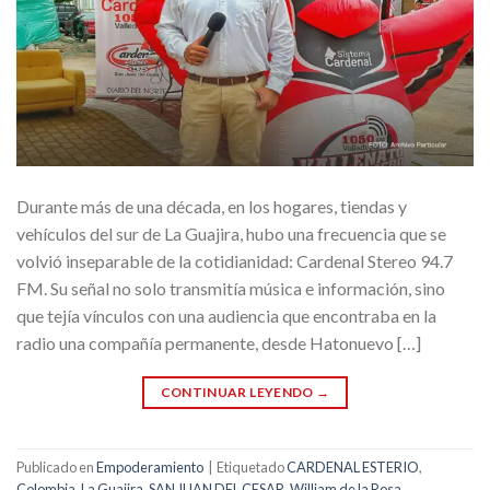
Durante más de una década, en los hogares, tiendas y
vehículos del sur de La Guajira, hubo una frecuencia que se
volvió inseparable de la cotidianidad: Cardenal Stereo 94.7
FM. Su señal no solo transmitía música e información, sino
que tejía vínculos con una audiencia que encontraba en la
radio una compañía permanente, desde Hatonuevo […]
CONTINUAR LEYENDO
→
Publicado en
Empoderamiento
|
Etiquetado
CARDENAL ESTERIO
,
Colombia
,
La Guajira
,
SAN JUAN DEL CESAR
,
William de la Rosa