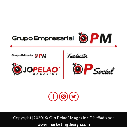
Copyright [2020] ©
Ojo Pelao´ Magazine
Diseñado por
www.lmarketingdesign.com