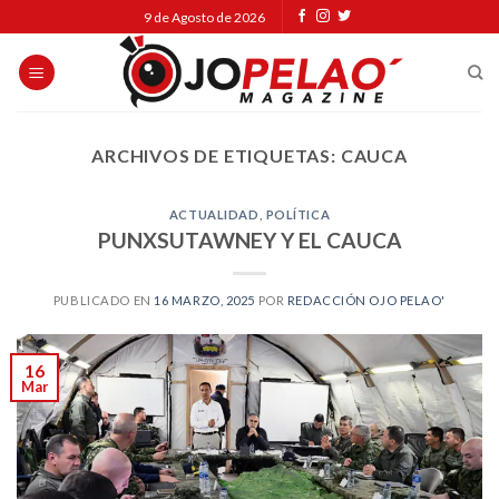
Skip
9 de Agosto de 2026
to
content
ARCHIVOS DE ETIQUETAS:
CAUCA
ACTUALIDAD
,
POLÍTICA
PUNXSUTAWNEY Y EL CAUCA
PUBLICADO EN
16 MARZO, 2025
POR
REDACCIÓN OJO PELAO'
16
Mar