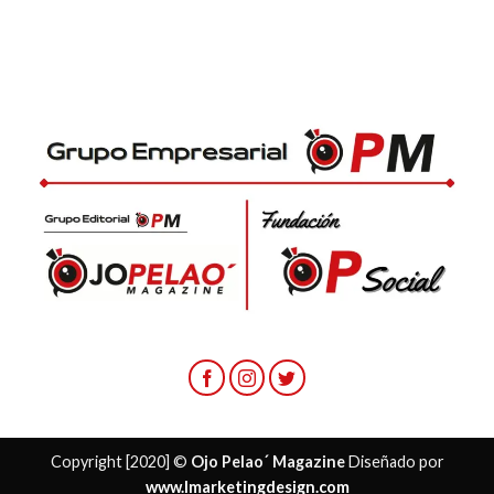
Copyright [2020] ©
Ojo Pelao´ Magazine
Diseñado por
www.lmarketingdesign.com