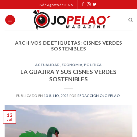
Skip
8 de Agosto de 2026
to
content
ARCHIVOS DE ETIQUETAS:
CISNES VERDES
SOSTENIBLES
ACTUALIDAD
,
ECONOMÍA
,
POLÍTICA
LA GUAJIRA Y SUS CISNES VERDES
SOSTENIBLES
PUBLICADO EN
13 JULIO, 2025
POR
REDACCIÓN OJO PELAO'
13
Jul