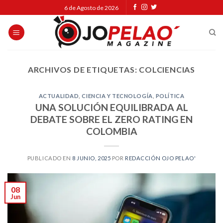
Skip
6 de Agosto de 2026
to
content
ARCHIVOS DE ETIQUETAS:
COLCIENCIAS
ACTUALIDAD
,
CIENCIA Y TECNOLOGÍA
,
POLÍTICA
UNA SOLUCIÓN EQUILIBRADA AL
DEBATE SOBRE EL ZERO RATING EN
COLOMBIA
PUBLICADO EN
8 JUNIO, 2025
POR
REDACCIÓN OJO PELAO'
08
Jun