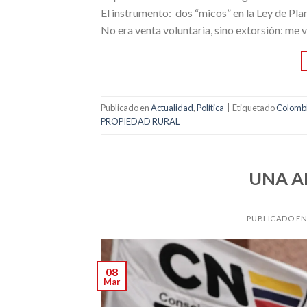
El instrumento: dos “micos” en la Ley de Plan
No era venta voluntaria, sino extorsión: me ve
Publicado en
Actualidad
,
Política
|
Etiquetado
Colomb
PROPIEDAD RURAL
UNA A
PUBLICADO E
08
Mar