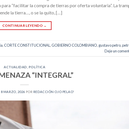
 para “facilitar la compra de tierras por oferta voluntaria”. La tram
nde la tierra…, o se la quito, […]
CONTINUAR LEYENDO
→
ia
,
CORTE CONSTITUCIONAL
,
GOBIERNO COLOMBIANO
,
gustavo petro
,
petr
Deje un coment
ACTUALIDAD
,
POLÍTICA
MENAZA “INTEGRAL”
N
8 MARZO, 2026
POR
REDACCIÓN OJO PELAO'