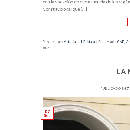
con la vocación de permanencia de los regí
Constitucional que […]
Publicado en
Actualidad
,
Política
|
Etiquetado
CNE
,
Co
petro
LA
PUBLICADO EN
7
07
Sep