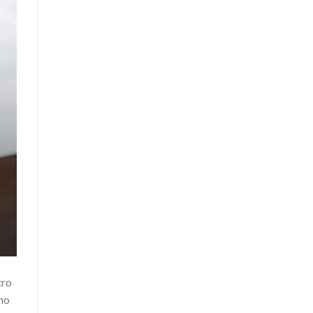
tro
ino