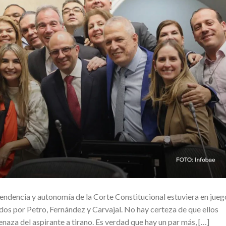
endencia y autonomía de la Corte Constitucional estuviera en jueg
dos por Petro, Fernández y Carvajal. No hay certeza de que ellos
aza del aspirante a tirano. Es verdad que hay un par más, […]