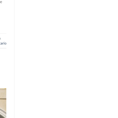
te
o
,
ario