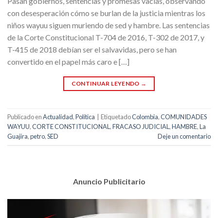
Pasan gobiernos, sentencias y promesas vacías, observando
con desesperación cómo se burlan de la justicia mientras los
niños wayuu siguen muriendo de sed y hambre. Las sentencias
de la Corte Constitucional T-704 de 2016, T-302 de 2017, y
T-415 de 2018 debían ser el salvavidas, pero se han
convertido en el papel más caro e […]
CONTINUAR LEYENDO
→
Publicado en
Actualidad
,
Política
|
Etiquetado
Colombia
,
COMUNIDADES
WAYUU
,
CORTE CONSTITUCIONAL
,
FRACASO JUDICIAL
,
HAMBRE
,
La
Guajira
,
petro
,
SED
Deje un comentario
Anuncio Publicitario