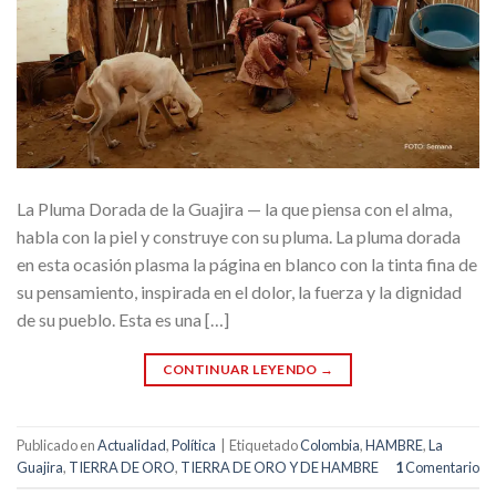
La Pluma Dorada de la Guajira — la que piensa con el alma,
habla con la piel y construye con su pluma. La pluma dorada
en esta ocasión plasma la página en blanco con la tinta fina de
su pensamiento, inspirada en el dolor, la fuerza y la dignidad
de su pueblo. Esta es una […]
CONTINUAR LEYENDO
→
Publicado en
Actualidad
,
Política
|
Etiquetado
Colombia
,
HAMBRE
,
La
Guajira
,
TIERRA DE ORO
,
TIERRA DE ORO Y DE HAMBRE
1
Comentario