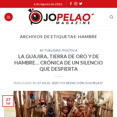
Skip
6 de Agosto de 2026
to
content
ARCHIVOS DE ETIQUETAS:
HAMBRE
ACTUALIDAD
,
POLÍTICA
LA GUAJIRA, TIERRA DE ORO Y DE
HAMBRE… CRÓNICA DE UN SILENCIO
QUE DESPIERTA
PUBLICADO EN
27 JULIO, 2025
POR
REDACCIÓN OJO PELAO'
27
Jul