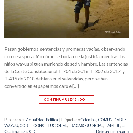
Pasan gobiernos, sentencias y promesas vacías, observando
con desesperación cómo se burlan de la justicia mientras los
niños wayuu siguen muriendo de sed y hambre. Las sentencias
de la Corte Constitucional T-704 de 2016, T-302 de 2017, y
T-415 de 2018 debían ser el salvavidas, pero se han
convertido en el papel más caro e […]
CONTINUAR LEYENDO
→
Publicado en
Actualidad
,
Política
|
Etiquetado
Colombia
,
COMUNIDADES
WAYUU
,
CORTE CONSTITUCIONAL
,
FRACASO JUDICIAL
,
HAMBRE
,
La
Guajira
,
petro
,
SED
Deje un comentario