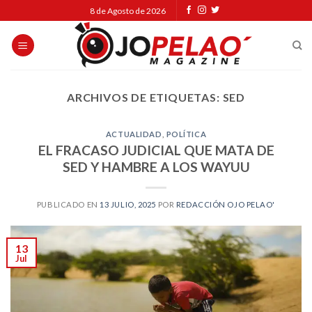
Skip
8 de Agosto de 2026
to
content
ARCHIVOS DE ETIQUETAS:
SED
ACTUALIDAD
,
POLÍTICA
EL FRACASO JUDICIAL QUE MATA DE
SED Y HAMBRE A LOS WAYUU
PUBLICADO EN
13 JULIO, 2025
POR
REDACCIÓN OJO PELAO'
13
Jul