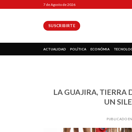
Skip
7 de Agosto de 2026
to
content
SUSCRIBIRTE
ok
ACTUALIDAD
POLÍTICA
ECONÓMIA
TECNOLO
pp
LA GUAJIRA, TIERRA
UN SIL
ir
PUBLICADO E