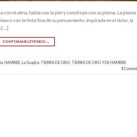
a con el alma, habla con la piel y construye con su pluma. La pluma
anco con la tinta fina de su pensamiento, inspirada en el dolor, la
a […]
CONTINUAR LEYENDO
→
ia
,
HAMBRE
,
La Guajira
,
TIERRA DE ORO
,
TIERRA DE ORO Y DE HAMBRE
1
Coment