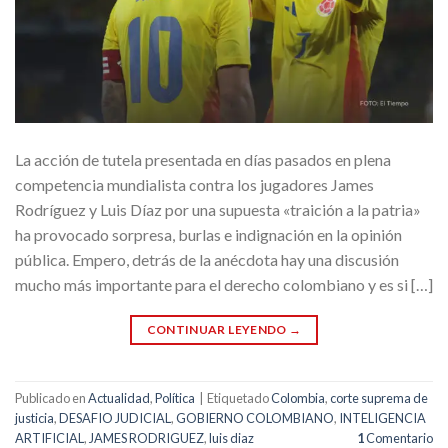
La acción de tutela presentada en días pasados en plena
competencia mundialista contra los jugadores James
Rodríguez y Luis Díaz por una supuesta «traición a la patria»
ha provocado sorpresa, burlas e indignación en la opinión
pública. Empero, detrás de la anécdota hay una discusión
mucho más importante para el derecho colombiano y es si […]
CONTINUAR LEYENDO
→
Publicado en
Actualidad
,
Política
|
Etiquetado
Colombia
,
corte suprema de
justicia
,
DESAFIO JUDICIAL
,
GOBIERNO COLOMBIANO
,
INTELIGENCIA
ARTIFICIAL
,
JAMES RODRIGUEZ
,
luis diaz
1
Comentario