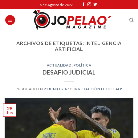
Skip
6 de Agosto de 2026
to
content
ARCHIVOS DE ETIQUETAS:
INTELIGENCIA
ARTIFICIAL
ACTUALIDAD
,
POLÍTICA
DESAFIO JUDICIAL
PUBLICADO EN
28 JUNIO, 2026
POR
REDACCIÓN OJO PELAO'
28
Jun