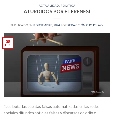
ACTUALIDAD
,
POLÍTICA
ATURDIDOS POR EL FRENESÍ
PUBLICADO EN
8 DICIEMBRE, 2024
POR
REDACCIÓN OJO PELAO'
08
Dic
“Los bots, las cuentas falsas automatizadas en las redes
sociales difunden noticias falsas y discursos de odio e