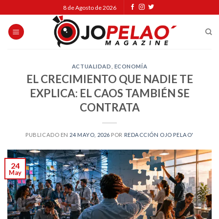
Skip
8 de Agosto de 2026
to
content
ACTUALIDAD
,
ECONOMÍA
EL CRECIMIENTO QUE NADIE TE
EXPLICA: EL CAOS TAMBIÉN SE
CONTRATA
PUBLICADO EN
24 MAYO, 2026
POR
REDACCIÓN OJO PELAO'
24
May