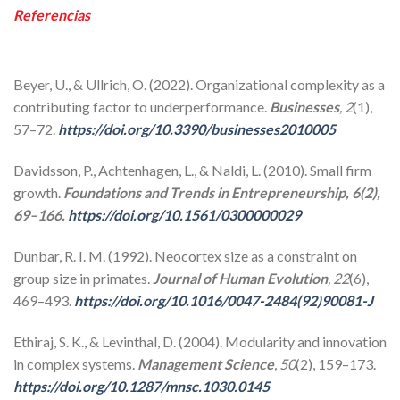
Referencias
Beyer, U., & Ullrich, O. (2022). Organizational complexity as a
contributing factor to underperformance.
Businesses
, 2
(1),
57–72.
https://doi.org/10.3390/businesses2010005
Davidsson, P., Achtenhagen, L., & Naldi, L. (2010). Small firm
growth.
Foundations and Trends in Entrepreneurship, 6
(2),
69–166.
https://doi.org/10.1561/0300000029
Dunbar, R. I. M. (1992). Neocortex size as a constraint on
group size in primates.
Journal of Human Evolution
, 22
(6),
469–493.
https://doi.org/10.1016/0047-2484(92)90081-J
Ethiraj, S. K., & Levinthal, D. (2004). Modularity and innovation
in complex systems.
Management Science
, 50
(2), 159–173.
https://doi.org/10.1287/mnsc.1030.0145