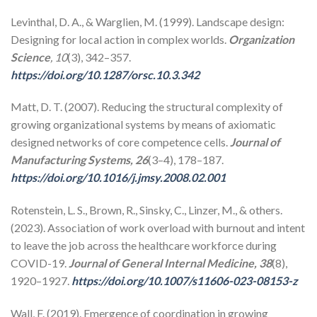
Levinthal, D. A., & Warglien, M. (1999). Landscape design:
Designing for local action in complex worlds.
Organization
Science
, 10
(3), 342–357.
https://doi.org/10.1287/orsc.10.3.342
Matt, D. T. (2007). Reducing the structural complexity of
growing organizational systems by means of axiomatic
designed networks of core competence cells.
Journal of
Manufacturing Systems, 26
(3–4), 178–187.
https://doi.org/10.1016/j.jmsy.2008.02.001
Rotenstein, L. S., Brown, R., Sinsky, C., Linzer, M., & others.
(2023). Association of work overload with burnout and intent
to leave the job across the healthcare workforce during
COVID-19.
Journal of General Internal Medicine, 38
(8),
1920–1927.
https://doi.org/10.1007/s11606-023-08153-z
Wall, F. (2019). Emergence of coordination in growing