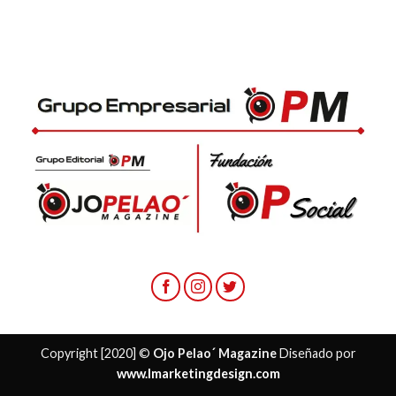
Copyright [2020] ©
Ojo Pelao´ Magazine
Diseñado por
www.lmarketingdesign.com