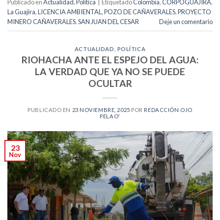
Publicado en
Actualidad
,
Política
|
Etiquetado
Colombia
,
CORPOGUAJIRA
,
La Guajira
,
LICENCIA AMBIENTAL
,
POZO DE CAÑAVERALES
,
PROYECTO
MINERO CAÑAVERALES
,
SAN JUAN DEL CESAR
Deje un comentario
ACTUALIDAD
,
POLÍTICA
RIOHACHA ANTE EL ESPEJO DEL AGUA:
LA VERDAD QUE YA NO SE PUEDE
OCULTAR
PUBLICADO EN
23 NOVIEMBRE, 2025
POR
REDACCIÓN OJO
PELAO'
23
Nov