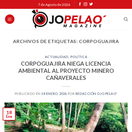
Skip
7 de Agosto de 2026
to
content
ARCHIVOS DE ETIQUETAS:
CORPOGUAJIRA
ACTUALIDAD
,
POLÍTICA
CORPOGUAJIRA NIEGA LICENCIA
AMBIENTAL AL PROYECTO MINERO
CAÑAVERALES
PUBLICADO EN
18 ENERO, 2026
POR
REDACCIÓN OJO PELAO'
18
Ene