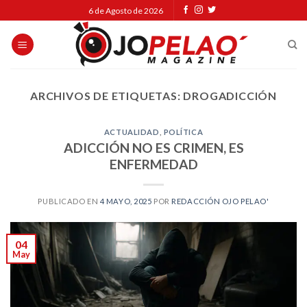
Skip
6 de Agosto de 2026
to
content
ARCHIVOS DE ETIQUETAS:
DROGADICCIÓN
ACTUALIDAD
,
POLÍTICA
ADICCIÓN NO ES CRIMEN, ES
ENFERMEDAD
PUBLICADO EN
4 MAYO, 2025
POR
REDACCIÓN OJO PELAO'
04
May