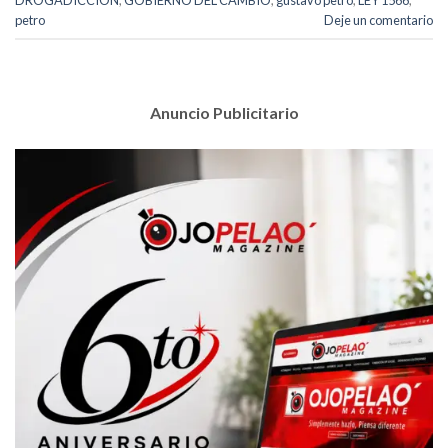
DROGADICCIÓN
,
GOBIERNO DEL CAMBIO
,
gustavo petro
,
LEY 1566
,
petro
Deje un comentario
Anuncio Publicitario