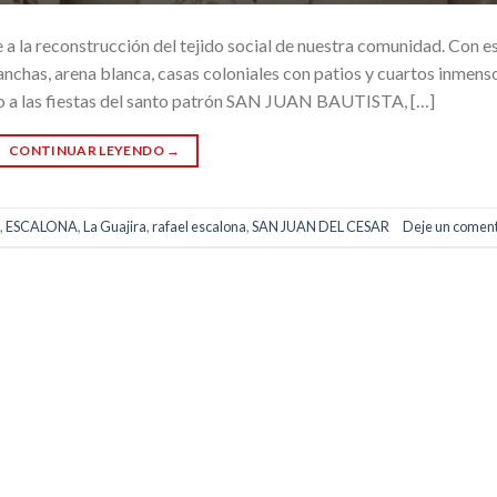
a la reconstrucción del tejido social de nuestra comunidad. Con e
 anchas, arena blanca, casas coloniales con patios y cuartos inmens
unio a las fiestas del santo patrón SAN JUAN BAUTISTA, […]
CONTINUAR LEYENDO
→
,
ESCALONA
,
La Guajira
,
rafael escalona
,
SAN JUAN DEL CESAR
Deje un coment