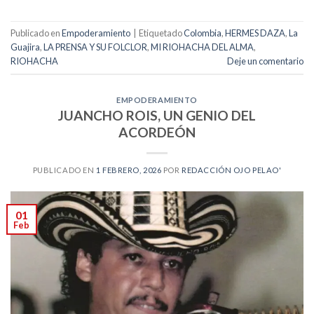
Publicado en
Empoderamiento
|
Etiquetado
Colombia
,
HERMES DAZA
,
La
Guajira
,
LA PRENSA Y SU FOLCLOR
,
MI RIOHACHA DEL ALMA
,
RIOHACHA
Deje un comentario
EMPODERAMIENTO
JUANCHO ROIS, UN GENIO DEL
ACORDEÓN
PUBLICADO EN
1 FEBRERO, 2026
POR
REDACCIÓN OJO PELAO'
01
Feb