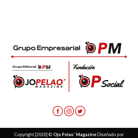
Copyright [2020] ©
Ojo Pelao´ Magazine
Diseñado por