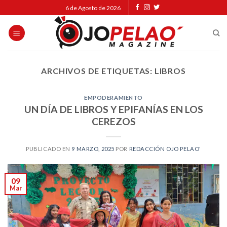
Skip
6 de Agosto de 2026
to
content
ARCHIVOS DE ETIQUETAS:
LIBROS
EMPODERAMIENTO
UN DÍA DE LIBROS Y EPIFANÍAS EN LOS
CEREZOS
PUBLICADO EN
9 MARZO, 2025
POR
REDACCIÓN OJO PELAO'
09
Mar