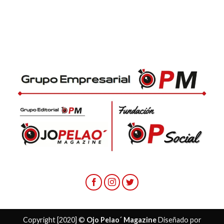
Copyright [2020] ©
Ojo Pelao´ Magazine
Diseñado por