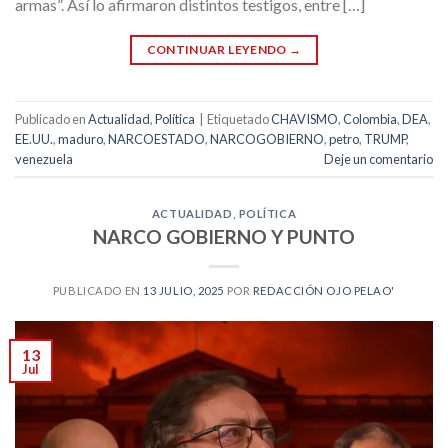
armas”. Así lo afirmaron distintos testigos, entre […]
CONTINUAR LEYENDO
→
Publicado en
Actualidad
,
Política
|
Etiquetado
CHAVISMO
,
Colombia
,
DEA
,
EE.UU.
,
maduro
,
NARCOESTADO
,
NARCOGOBIERNO
,
petro
,
TRUMP
,
venezuela
Deje un comentario
ACTUALIDAD
,
POLÍTICA
NARCO GOBIERNO Y PUNTO
PUBLICADO EN
13 JULIO, 2025
POR
REDACCIÓN OJO PELAO'
13
Jul