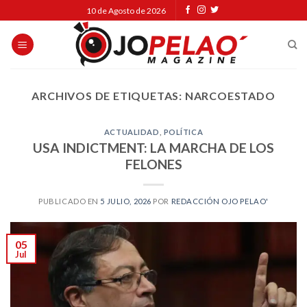
Skip
10 de Agosto de 2026
to
content
ARCHIVOS DE ETIQUETAS:
NARCOESTADO
ACTUALIDAD
,
POLÍTICA
USA INDICTMENT: LA MARCHA DE LOS
FELONES
PUBLICADO EN
5 JULIO, 2026
POR
REDACCIÓN OJO PELAO'
05
Jul