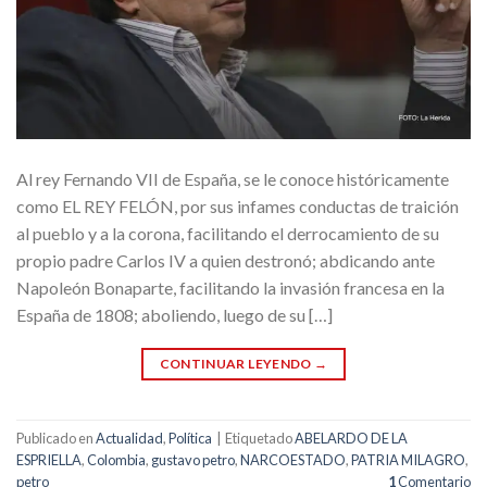
Al rey Fernando VII de España, se le conoce históricamente
como EL REY FELÓN, por sus infames conductas de traición
al pueblo y a la corona, facilitando el derrocamiento de su
propio padre Carlos IV a quien destronó; abdicando ante
Napoleón Bonaparte, facilitando la invasión francesa en la
España de 1808; aboliendo, luego de su […]
CONTINUAR LEYENDO
→
Publicado en
Actualidad
,
Política
|
Etiquetado
ABELARDO DE LA
ESPRIELLA
,
Colombia
,
gustavo petro
,
NARCOESTADO
,
PATRIA MILAGRO
,
petro
1
Comentario