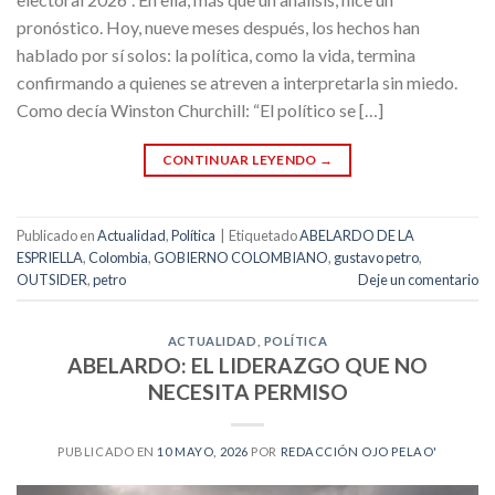
pronóstico. Hoy, nueve meses después, los hechos han
hablado por sí solos: la política, como la vida, termina
confirmando a quienes se atreven a interpretarla sin miedo.
Como decía Winston Churchill: “El político se […]
CONTINUAR LEYENDO
→
Publicado en
Actualidad
,
Política
|
Etiquetado
ABELARDO DE LA
ESPRIELLA
,
Colombia
,
GOBIERNO COLOMBIANO
,
gustavo petro
,
OUTSIDER
,
petro
Deje un comentario
ACTUALIDAD
,
POLÍTICA
ABELARDO: EL LIDERAZGO QUE NO
NECESITA PERMISO
PUBLICADO EN
10 MAYO, 2026
POR
REDACCIÓN OJO PELAO'