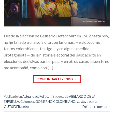
Desde la elección de Belisario Betancourt en 1982 hasta hoy,
no he fallado a una sola cita con las urnas. He sido, como
tantos colombianos, testigo —y en alguna medida
protagonista— de la historia electoral del país: acerté en
elecciones decisivas para el país; y en otros casos la suerte no
me acompañó, como con […]
CONTINUAR LEYENDO
→
Publicado en
Actualidad
,
Política
|
Etiquetado
ABELARDO DE LA
ESPRIELLA
,
Colombia
,
GOBIERNO COLOMBIANO
,
gustavo petro
,
OUTSIDER
,
petro
Deje un comentario