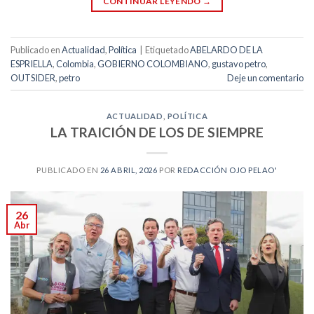
CONTINUAR LEYENDO
→
Publicado en
Actualidad
,
Política
|
Etiquetado
ABELARDO DE LA
ESPRIELLA
,
Colombia
,
GOBIERNO COLOMBIANO
,
gustavo petro
,
OUTSIDER
,
petro
Deje un comentario
ACTUALIDAD
,
POLÍTICA
LA TRAICIÓN DE LOS DE SIEMPRE
PUBLICADO EN
26 ABRIL, 2026
POR
REDACCIÓN OJO PELAO'
26
Abr