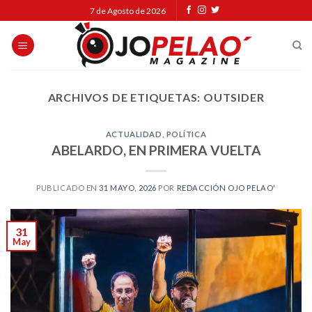
Skip
7 de Agosto de 2026
to
content
ARCHIVOS DE ETIQUETAS:
OUTSIDER
ACTUALIDAD
,
POLÍTICA
ABELARDO, EN PRIMERA VUELTA
PUBLICADO EN
31 MAYO, 2026
POR
REDACCIÓN OJO PELAO'
31
May