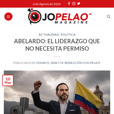
Skip
6 de Agosto de 2026
to
content
ACTUALIDAD
,
POLÍTICA
ABELARDO: EL LIDERAZGO QUE
NO NECESITA PERMISO
PUBLICADO EN
10 MAYO, 2026
POR
REDACCIÓN OJO PELAO'
10
May