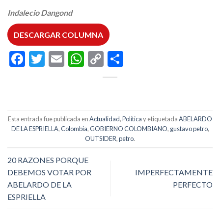
Indalecio Dangond
DESCARGAR COLUMNA
Facebook
Twitter
Email
WhatsApp
Copy
Compartir
Link
Esta entrada fue publicada en
Actualidad
,
Política
y etiquetada
ABELARDO
DE LA ESPRIELLA
,
Colombia
,
GOBIERNO COLOMBIANO
,
gustavo petro
,
OUTSIDER
,
petro
.
20 RAZONES PORQUE
DEBEMOS VOTAR POR
IMPERFECTAMENTE
ABELARDO DE LA
PERFECTO
ESPRIELLA