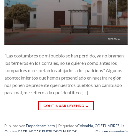
“Las costumbres de mi pueblo se han perdido, ya no braman
los terneros en los corrales, no se quieren como antes los
compadres ni respetan los ahijados a los padrinos” Algunos
acontecimientos que hemos presenciado en nuestra región
nos ponen de presente que nuestros pueblos han cambiado
para mal, me refiero a la que identifico […]
CONTINUAR LEYENDO
→
Publicado en
Empoderamiento
|
Etiquetado
Colombia
,
COSTUMBRES
,
La
Guajira
,
PATRIARCAS
,
PUEBLOS GUAJIROS
Deje un comentario