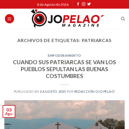
Skip
8 de Agosto de 2026
to
content
ARCHIVOS DE ETIQUETAS:
PATRIARCAS
EMPODERAMIENTO
CUANDO SUS PATRIARCAS SE VAN LOS
PUEBLOS SEPULTAN LAS BUENAS
COSTUMBRES
PUBLICADO EN
3 AGOSTO, 2025
POR
REDACCIÓN OJO PELAO'
03
Ago