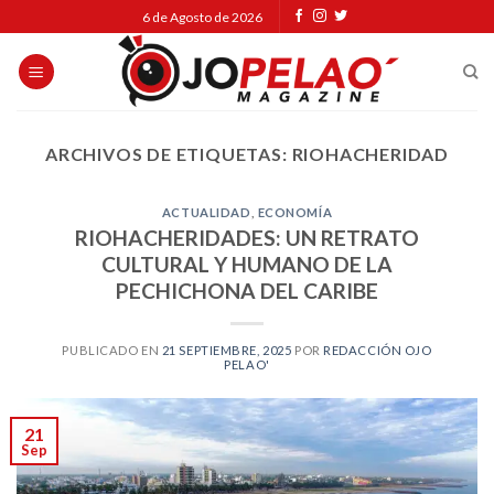
Skip
6 de Agosto de 2026
to
content
ARCHIVOS DE ETIQUETAS:
RIOHACHERIDAD
ACTUALIDAD
,
ECONOMÍA
RIOHACHERIDADES: UN RETRATO
CULTURAL Y HUMANO DE LA
PECHICHONA DEL CARIBE
PUBLICADO EN
21 SEPTIEMBRE, 2025
POR
REDACCIÓN OJO
PELAO'
21
Sep