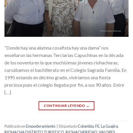
“Donde hay una alumna cosafista hay una dama” nos
enseñaron las hermanas Terciarias Capuchinas en la década
de los noventa en la que muchísimas jóvenes riohacheras,
cursábamos el bachillerato en el Colegio Sagrada Familia. En
1995 estando en décimo grado, viviríamos una fiesta
preciosa pues el colegio llegaba por fin, a sus 90 años. Entre
[…]
CONTINUAR LEYENDO
→
Publicado en
Empoderamiento
|
Etiquetado
Colombia
,
FE
,
La Guajira
,
RIOHACHA DISTRITO TURISTICO
,
RIOHACHERIDAD
,
VALORES