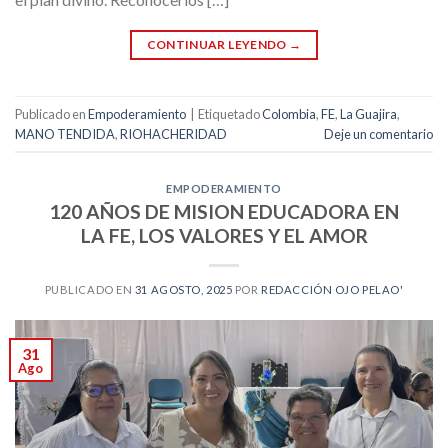
CONTINUAR LEYENDO
→
Publicado en
Empoderamiento
|
Etiquetado
Colombia
,
FE
,
La Guajira
,
MANO TENDIDA
,
RIOHACHERIDAD
Deje un comentario
EMPODERAMIENTO
120 AÑOS DE MISION EDUCADORA EN
LA FE, LOS VALORES Y EL AMOR
PUBLICADO EN
31 AGOSTO, 2025
POR
REDACCIÓN OJO PELAO'
31
Ago