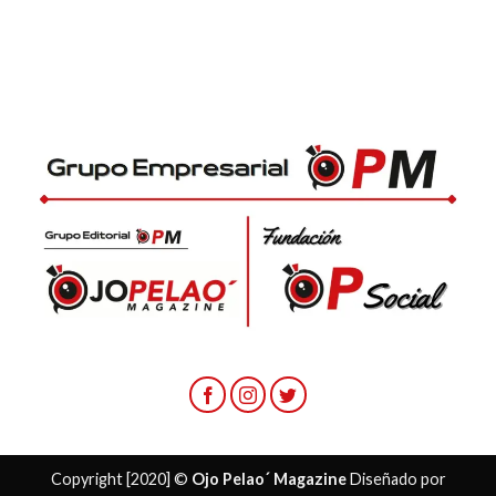
Copyright [2020] ©
Ojo Pelao´ Magazine
Diseñado por