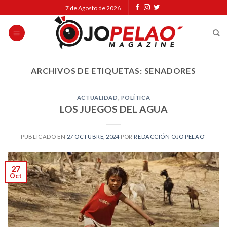
Skip
7 de Agosto de 2026
to
content
ARCHIVOS DE ETIQUETAS:
SENADORES
ACTUALIDAD
,
POLÍTICA
LOS JUEGOS DEL AGUA
PUBLICADO EN
27 OCTUBRE, 2024
POR
REDACCIÓN OJO PELAO'
27
Oct