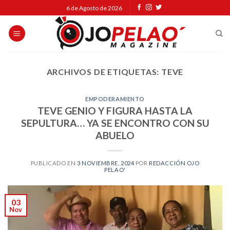
Skip
6 de Agosto de 2026
to
content
ARCHIVOS DE ETIQUETAS:
TEVE
EMPODERAMIENTO
TEVE GENIO Y FIGURA HASTA LA
SEPULTURA… YA SE ENCONTRO CON SU
ABUELO
PUBLICADO EN
3 NOVIEMBRE, 2024
POR
REDACCIÓN OJO
PELAO'
03
Nov