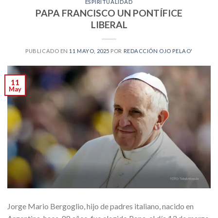
ESPIRITUALIDAD
PAPA FRANCISCO UN PONTÍFICE
LIBERAL
PUBLICADO EN
11 MAYO, 2025
POR
REDACCIÓN OJO PELAO'
11
May
Jorge Mario Bergoglio, hijo de padres italiano, nacido en