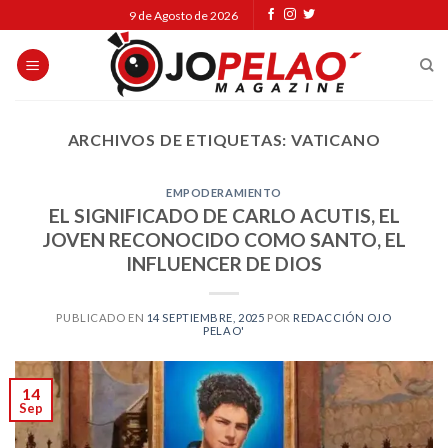
Skip
9 de Agosto de 2026
to
content
ARCHIVOS DE ETIQUETAS:
VATICANO
EMPODERAMIENTO
EL SIGNIFICADO DE CARLO ACUTIS, EL
JOVEN RECONOCIDO COMO SANTO, EL
INFLUENCER DE DIOS
PUBLICADO EN
14 SEPTIEMBRE, 2025
POR
REDACCIÓN OJO
PELAO'
14
Sep