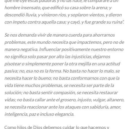
que me oye estas palabras y no las hace, le compararé a un
hombre insensato, que edificó su casa sobre la arena; y
descendió lluvia, y vinieron ríos, y soplaron vientos, y dieron
con ímpetu contra aquella casa; y cayó, y fue grande su ruina”.
Se nos demanda vivir de manera cuerda para ahorrarnos
problemas, este mundo necesita que impactemos, pero no de
manera negativa. Influenciar positivamente nuestro entorno
no significa solo pasar por alto las injusticias, dejarnos
pisotear o simplemente poner la otra mejilla en una actitud
pasiva; no, esa no es la forma. No basta no hacer lo malo, se
necesita hacer lo bueno; no basta conformarnos con que la
vida tiene muchos problemas, se necesita ser parte de la
solución; no basta sentir compasión, se necesita restaurar
vidas; no basta callar ante el grosero, injusto, vulgar, altanero,
se necesita reaccionar ante los ataques con sabiduría, amor,
inteligencia, paz e incluso elegancia.
Como hijos de Dios debemos cuidar lo que hacemos y