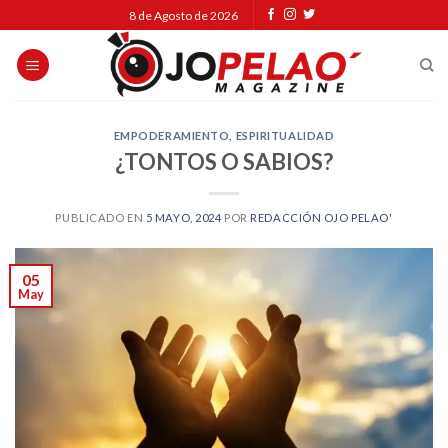
Skip
8 de Agosto de 2026
to
content
EMPODERAMIENTO
,
ESPIRITUALIDAD
¿TONTOS O SABIOS?
PUBLICADO EN
5 MAYO, 2024
POR
REDACCIÓN OJO PELAO'
05
May