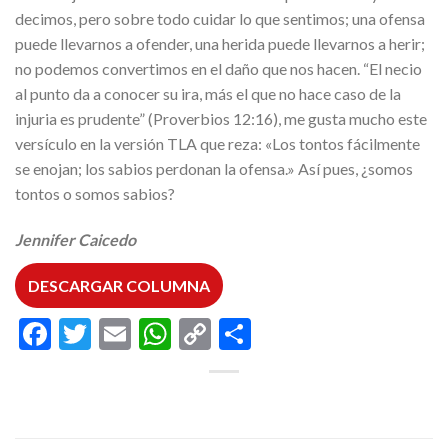
decimos, pero sobre todo cuidar lo que sentimos; una ofensa
puede llevarnos a ofender, una herida puede llevarnos a herir;
no podemos convertimos en el daño que nos hacen. “El necio
al punto da a conocer su ira, más el que no hace caso de la
injuria es prudente” (Proverbios 12:16), me gusta mucho este
versículo en la versión TLA que reza: «Los tontos fácilmente
se enojan; los sabios perdonan la ofensa.» Así pues, ¿somos
tontos o somos sabios?
Jennifer Caicedo
DESCARGAR COLUMNA
Facebook
Twitter
Email
WhatsApp
Copy
Compartir
Link