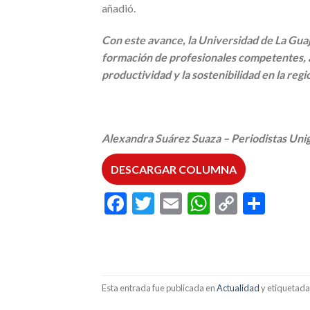
añadió.
Con este avance, la Universidad de La Guaj
formación de profesionales competentes, ap
productividad y la sostenibilidad en la reg
Alexandra Suárez Suaza – Periodistas Unig
DESCARGAR COLUMNA
Facebook
Twitter
Email
WhatsAp
Copy
Comp
Link
Esta entrada fue publicada en
Actualidad
y etiquetad