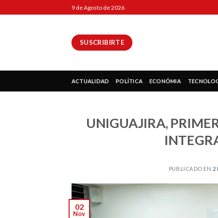
Skip
9 de Agosto de 2026
to
content
SUSCRIBIRTE
ok
ACTUALIDAD
POLÍTICA
ECONÓMIA
TECNOLO
UNIGUAJIRA, PRIME
pp
INTEGRA
PUBLICADO EN
2
ir
02
Nov