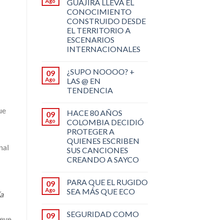
Ago
GUAJIRA LLEVA EL
CONOCIMIENTO
CONSTRUIDO DESDE
EL TERRITORIO A
ESCENARIOS
INTERNACIONALES
¿SUPO NOOOO? +
09
Ago
LAS @ EN
TENDENCIA
ue
HACE 80 AÑOS
09
Ago
COLOMBIA DECIDIÓ
PROTEGER A
QUIENES ESCRIBEN
nal
SUS CANCIONES
CREANDO A SAYCO
PARA QUE EL RUGIDO
09
Ago
SEA MÁS QUE ECO
ía
SEGURIDAD COMO
09
ueve