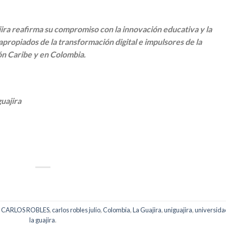
ira reafirma su compromiso con la innovación educativa y la
ropiados de la transformación digital e impulsores de la
ión Caribe y en Colombia.
uajira
p
artir
a
CARLOS ROBLES
,
carlos robles julio
,
Colombia
,
La Guajira
,
uniguajira
,
universida
la guajira
.