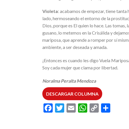
Violeta
: acabamos de empezar, tiene tanta h
lado, hermoseando el entorno de la prostituci
Dios, porque es El quien lo hace. Las tomas, 
gusano, lo metemos en la Crisálida y dejamos
mariposa, que aprende a romper por sí misma 
ambiente, a ser deseada y amada.
¡Entonces es cuando les digo Vuela Mariposa 
Soy cada mujer que clama por libertad.
Noralma Peralta Mendoza
DESCARGAR COLUMNA
Facebook
Twitter
Email
WhatsAp
Copy
Comp
Link