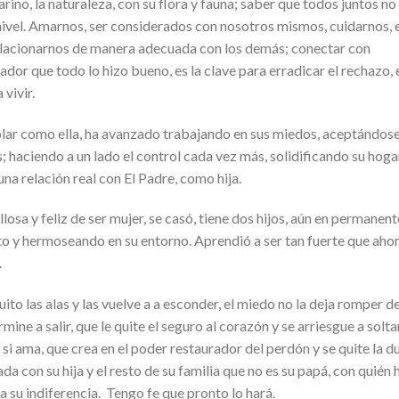
ino, la naturaleza, con su flora y fauna; saber que todos juntos no
nivel. Amarnos, ser considerados con nosotros mismos, cuidarnos, 
relacionarnos de manera adecuada con los demás; conectar con
dor que todo lo hizo bueno, es la clave para erradicar el rechazo, 
vivir.
olar como ella, ha avanzado trabajando en sus miedos, aceptándose
; haciendo a un lado el control cada vez más, solidificando su hoga
a relación real con El Padre, como hija.
losa y feliz de ser mujer, se casó, tiene dos hijos, aún en permanent
o y hermoseando en su entorno. Aprendió a ser tan fuerte que aho
.
uito las alas y las vuelve a a esconder, el miedo no la deja romper de
ine a salir, que le quite el seguro al corazón y se arriesgue a soltar
si ama, que crea en el poder restaurador del perdón y se quite la d
 con su hija y el resto de su familia que no es su papá, con quién 
 su indiferencia. Tengo fe que pronto lo hará.