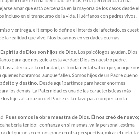
bajando fuerte en la identidad de hijas, en la pertenencia a una
 dejarse amar que está cercenada en la mayoría de los casos desde e
ros incluso en el transcurso de la vida. Huérfanos con padres vivos.
iso y entrega, el tiempo lo define el interés del afectado, es cues
 de la realidad que vive. Nos basamos en verdades eternas
Espíritu de Dios son hijos de Dios
. Los psicólogos ayudan, Dios
 Santo para que nos guíe a esta verdad: Dios es nuestro padre.
, hasta derrotar la orfandad; es fundamental saber que, aunque no
a quienes honramos, aunque fallen. Somos hijos de un Padre que no
pósito y destino.
Desde aquí partimos para hacer enormes
ara los demás. La Paternidad es una de las características más
 los hijos al corazón del Padre es la clave para romper con la
ad:
Pues somos la obra maestra de Dios. Él nos creó de nuevo
ca haberla tenido: confianza en si mismas, valía personal, estima
 del que nos creó, nos pone en otra perspectiva, mirar el cielo, la