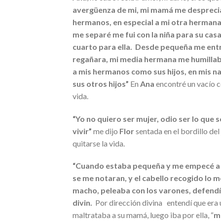
avergüenza de mi, mi mamá me despreci
hermanos, en especial a mi otra hermana,
me separé me fui con la niña para su casa
cuarto para ella. Desde pequeña me entr
regañara, mi media hermana me humillab
a mis hermanos como sus hijos, en mis nar
sus otros hijos”
En
Ana
encontré un vacío c
vida.
“Yo no quiero ser mujer, odio ser lo que 
vivir”
me dijo
Flor
sentada en el bordillo de
quitarse la vida.
“Cuando estaba pequeña y me empecé a f
se me notaran, y el cabello recogido lo
macho, peleaba con los varones, defendí
divin.
Por dirección divina
entendí que era
maltrataba a su mamá, luego iba por ella, “
m