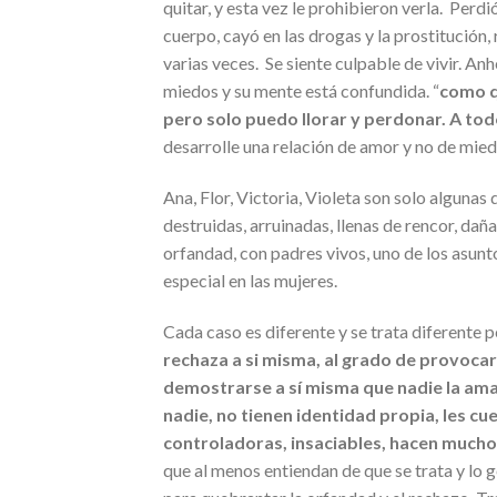
quitar, y esta vez le prohibieron verla. Perd
cuerpo, cayó en las drogas y la prostitución, 
varias veces. Se siente culpable de vivir. Anh
miedos y su mente está confundida. “
como q
pero solo puedo llorar y perdonar. A to
desarrolle una relación de amor y no de mied
Ana, Flor, Victoria, Violeta son solo algunas
destruidas, arruinadas, llenas de rencor, da
orfandad, con padres vivos, uno de los asun
especial en las mujeres.
Cada caso es diferente y se trata diferente p
rechaza a si misma, al grado de provocar
demostrarse a sí misma que nadie la ama.
nadie, no tienen identidad propia, les c
controladoras, insaciables, hacen mucho,
que al menos entiendan de que se trata y lo g