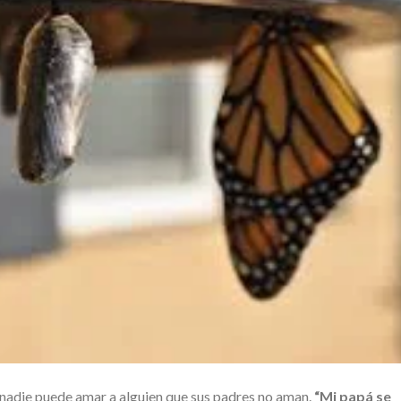
ue nadie puede amar a alguien que sus padres no aman.
“Mi papá se