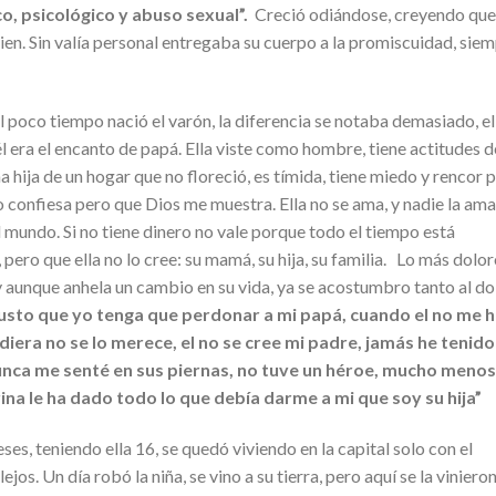
o, psicológico y abuso sexual”.
Creció odiándose, creyendo que
uien. Sin valía personal entregaba su cuerpo a la promiscuidad, sie
l poco tiempo nació el varón, la diferencia se notaba demasiado, el
él era el encanto de papá. Ella viste como hombre, tiene actitudes d
a hija de un hogar que no floreció, es tímida, tiene miedo y rencor 
confiesa pero que Dios me muestra. Ella no se ama, y nadie la ama
l mundo. Si no tiene dinero no vale porque todo el tiempo está
 pero que ella no lo cree: su mamá, su hija, su familia. Lo más dolo
y aunque anhela un cambio en su vida, ya se acostumbro tanto al do
usto que yo tenga que perdonar a mi papá, cuando el no me 
iera no se lo merece, el no se cree mi padre, jamás he tenido
unca me senté en sus piernas, no tuve un héroe, mucho menos
na le ha dado todo lo que debía darme a mi que soy su hija”
es, teniendo ella 16, se quedó viviendo en la capital solo con el
lejos. Un día robó la niña, se vino a su tierra, pero aquí se la vinieron