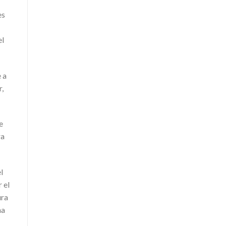
es
el
 a
r,
e
ra
l
 el
ura
ha