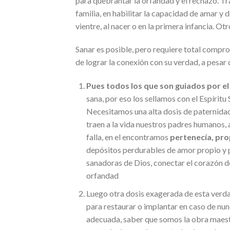
para quebrantar la orfandad y el rechazo. Tra
familia, en habilitar la capacidad de amar y
vientre, al nacer o en la primera infancia. Ot
Sanar es posible, pero requiere total comprom
de lograr la conexión con su verdad, a pesar
Pues todos los que son guiados por el 
sana, por eso los sellamos con el Espíritu
Necesitamos una alta dosis de paternidad
traen a la vida nuestros padres humanos, 
falla, en el encontramos
pertenecía, pro
depósitos perdurables de amor propio y p
sanadoras de Dios, conectar el corazón de
orfandad
Luego otra dosis exagerada de esta verd
para restaurar o implantar en caso de nun
adecuada, saber que somos la obra maestra