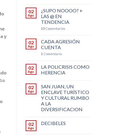
¿SUPO NOOOO? +
02
do
Ago
LAS @ EN
l
TENDENCIA
me
15
Comentarios
a y
CADA AGRESIÓN
02
Ago
CUENTA
1
Comentario
LA POLICRISIS COMO
02
cado
Ago
HERENCIA
aba
SAN JUAN, UN
02
Ago
ENCLAVE TURÍSTICO
Y CULTURAL RUMBO
no
A LA
DIVERSIFICACION
DECIBELES
02
Ago
e