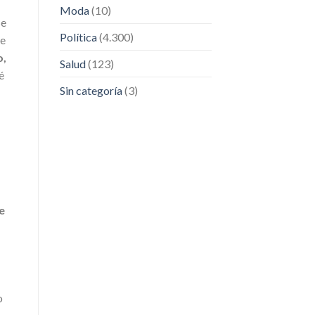
Moda
(10)
se
Política
(4.300)
de
o,
Salud
(123)
é
Sin categoría
(3)
e
o