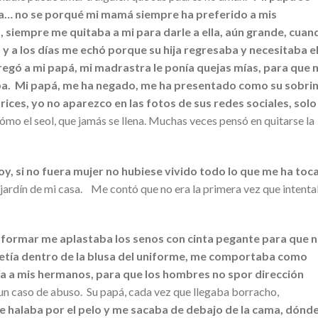
a… no se porqué mi mamá siempre ha preferido a mis
 siempre me quitaba a mi para darle a ella, aún grande, cuan
 y a los días me echó porque su hija regresaba y necesitaba e
egó a mi papá, mi madrastra le ponía quejas mías, para que 
a. Mi papá, me ha negado, me ha presentado como su sobrin
ices, yo no aparezco en las fotos de sus redes sociales, solo
ómo el seol, que jamás se llena. Muchas veces pensó en quitarse la
soy, si no fuera mujer no hubiese vivido todo lo que me ha to
l jardín de mi casa. Me contó que no era la primera vez que intent
ormar me aplastaba los senos con cinta pegante para que 
 metía dentro de la blusa del uniforme, me comportaba como
a a mis hermanos, para que los hombres no spor dirección
 un caso de abuso. Su papá, cada vez que llegaba borracho,
e halaba por el pelo y me sacaba de debajo de la cama, dónd