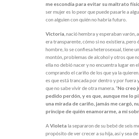
me escondía para evitar su maltrato físic
ser mujer es lo peor que puede pasarle a alg
con alguien con quién no habría futuro.
Victoria
, nació hembra y esperaban varón, a
era transparente, cómo si no existiera, pero 
hombre, lo se confiesa heterosexual, tiene un
montón, problemas de alcohol y otros que no 
ella no debió nacer y no encuentra lugar en e
comprando el cariño de los que ya la quieren,
es que está trancada por dentro y por fuera 
que no sabe vivir de otra manera. “
No creo j
pedido perdón, y es que, aunque me lo pid
una mirada de cariño, jamás me cargó, n
príncipe de quién enamorarme, a mi sobri
A
Violeta
la separaron de su bebé de seis mes
propósito de ver crecer a su hija, así y sea de 