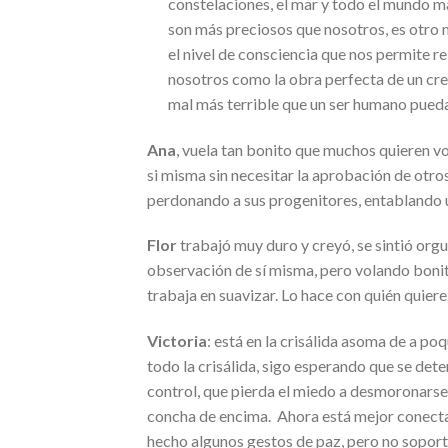
constelaciones, el mar y todo el mundo mar
son más preciosos que nosotros, es otro 
el nivel de consciencia que nos permite 
nosotros como la obra perfecta de un crea
mal más terrible que un ser humano pueda 
Ana
, vuela tan bonito que muchos quieren v
si misma sin necesitar la aprobación de otros
perdonando a sus progenitores, entablando un
Flor
trabajó muy duro y creyó, se sintió orgul
observación de sí misma, pero volando bonit
trabaja en suavizar. Lo hace con quién quiere
Victoria
: está en la crisálida asoma de a poq
todo la crisálida, sigo esperando que se determ
control, que pierda el miedo a desmoronarse 
concha de encima. Ahora está mejor conectada
hecho algunos gestos de paz, pero no soporta