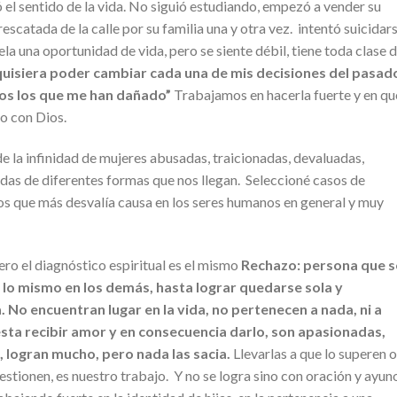
ió el sentido de la vida. No siguió estudiando, empezó a vender su
rescatada de la calle por su familia una y otra vez. intentó suicidar
ela una oportunidad de vida, pero se siente débil, tiene toda clase 
uisiera poder cambiar cada una de mis decisiones del pasad
dos los que me han dañado”
Trabajamos en hacerla fuerte y en qu
o con Dios.
 de la infinidad de mujeres abusadas, traicionadas, devaluadas,
ñadas de diferentes formas que nos llegan. Seleccioné casos de
tos que más desvalía causa en los seres humanos en general y muy
ero el diagnóstico espiritual es el mismo
Rechazo: persona que s
 lo mismo en los demás, hasta lograr quedarse sola y
 No encuentran lugar en la vida, no pertenecen a nada, ni a
uesta recibir amor y en consecuencia darlo, son apasionadas,
 logran mucho, pero nada las sacia.
Llevarlas a que lo superen o
estionen, es nuestro trabajo. Y no se logra sino con oración y ayun