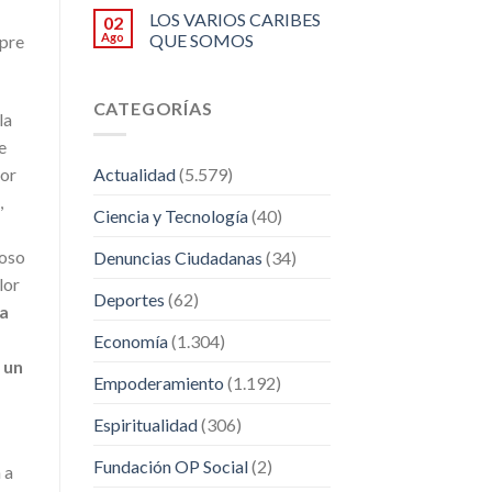
LOS VARIOS CARIBES
02
Ago
QUE SOMOS
mpre
CATEGORÍAS
la
e
por
Actualidad
(5.579)
,
Ciencia y Tecnología
(40)
roso
Denuncias Ciudadanas
(34)
lor
Deportes
(62)
ha
Economía
(1.304)
 un
Empoderamiento
(1.192)
Espiritualidad
(306)
Fundación OP Social
(2)
 a