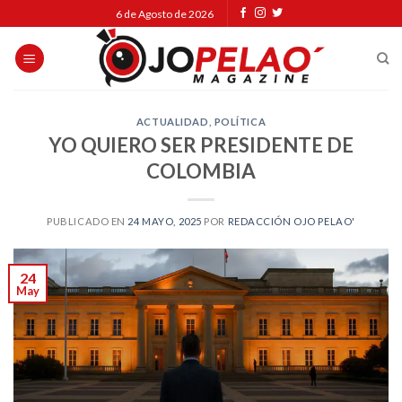
Skip
6 de Agosto de 2026
to
content
ACTUALIDAD
,
POLÍTICA
YO QUIERO SER PRESIDENTE DE
COLOMBIA
PUBLICADO EN
24 MAYO, 2025
POR
REDACCIÓN OJO PELAO'
24
May