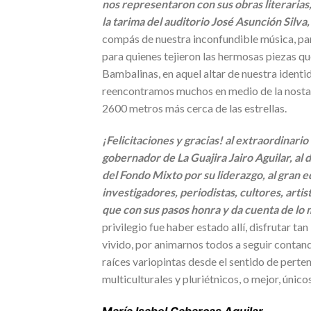
nos representaron con sus obras literarias, 
la tarima del auditorio José Asunción Silva,
compás de nuestra inconfundible música, para
para quienes tejieron las hermosas piezas 
Bambalinas, en aquel altar de nuestra identida
reencontramos muchos en medio de la nostalg
2600 metros más cerca de las estrellas.
¡Felicitaciones y gracias! al extraordinario
gobernador de La Guajira Jairo Aguilar, al 
del Fondo Mixto por su liderazgo, al gran e
investigadores, periodistas, cultores, artis
que con sus pasos honra y da cuenta de lo m
privilegio fue haber estado allí, disfrutar t
vivido, por animarnos todos a seguir contand
raíces variopintas desde el sentido de perte
multiculturales y pluriétnicos, o mejor, únicos