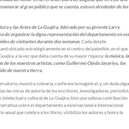
enamorar al gran público que se cuenta, estuvo alrededor de los
ura y las Artes de La Guajira, liderado por su gerente Larry
ea de organizar la digna representación del departamento en es
iles de visitantes durante dos semanas.
Cada detalle
and ubicado estratégicamente en el centro del pabellón, en el que
 Guajira, a la vez que daba cuenta de su mayor riqueza
: la música, la
ras de los maestros artistas, como Guillermo Ojeda Jayariyu, los
rido de nuestra tierra.
rsatorio, muestra culinaria, conferencia magistral, y, sin duda alg
s las obras de autoría de los escritores, investigadores, periodist
o intelectual y cultural de La Guajira, hizo una valiosa contribución
narrativa sobre el departamento a nivel nacional e internacional
 anual que celebra a los libros, visibiliza los autores y honra la