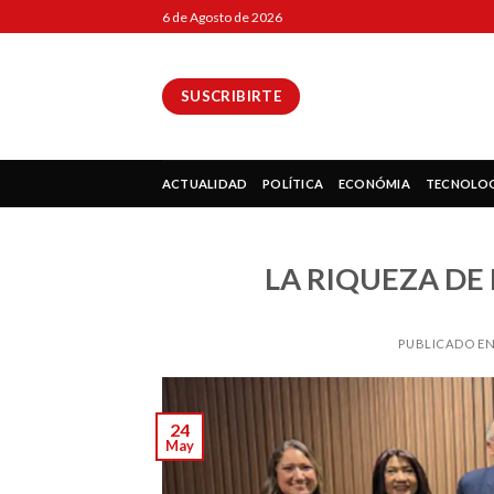
Skip
6 de Agosto de 2026
to
content
SUSCRIBIRTE
ok
ACTUALIDAD
POLÍTICA
ECONÓMIA
TECNOLO
LA RIQUEZA DE 
pp
PUBLICADO E
ir
24
May