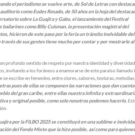
ando el periodismo se vuelve arte, de Sol de Letras con destac
auditorio como Eudes Rosado, de 50 años en la hoja del destaca
rsatorio sobre La Guajira y Gabo, el lanzamiento del Festival
 bailarines como Billy Cuisman, la presentación magistral del
 hicieron de este paso por la feria un tránsito inolvidable del
 través de sus gentes tiene mucho por contar y por mostrarle al
con profundo sentido de respeto por nuestra identidad y diversidad
os, invitando a los foráneos a enamorarse de este paraíso llamado 
e se escribe en femenino, entre olores, sabores, texturas, melodías
etras pues de ellas se componen las narraciones que dan cuenta
blo del gran caribe, entre ellas nuestra infinita y extraordinari
iva y original posible, como solo nosotros podemos hacerlo.
Est
ión.
ajira por la FILBO 2025 se constituyó en una sublime e inolvida
gación del Fondo Mixto que la hizo posible, así como para quiene