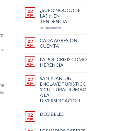
¿SUPO NOOOO? +
02
Ago
LAS @ EN
TENDENCIA
3
Comentarios
te
CADA AGRESIÓN
02
Ago
CUENTA
 se
LA POLICRISIS COMO
02
Ago
HERENCIA
SAN JUAN, UN
02
Ago
ENCLAVE TURÍSTICO
una
Y CULTURAL RUMBO
as
A LA
DIVERSIFICACION
DECIBELES
02
Ago
LOS VARIOS CARIBES