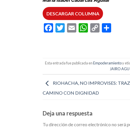
María Isabel Cabarcas Aguilar
DESCARGAR COLUMNA
Facebook
Twitter
Email
WhatsAp
Copy
Comp
Link
Esta entrada fue publicada en
Empoderamiento
y et
JAIRO AGU
RIOHACHA, NO IMPROVISES: TRAZ
CAMINO CON DIGNIDAD
Deja una respuesta
Tu dirección de correo electrónico no será p