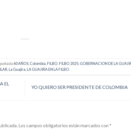
p
artir
iquetada
60 AÑOS
,
Colombia
,
FILBO
,
FILBO 2025
,
GOBERNACION DE LA GUAJI
ILAR
,
La Guajira
,
LA GUAJIRA EN LA FILBO
.
A EL
YO QUIERO SER PRESIDENTE DE COLOMBIA
ublicada.
Los campos obligatorios están marcados con
*