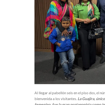
Al llegar al pabellón seis en el piso dos, e
bienvenida a los visitantes.
La Guajira, únic
femenino, fue la gran protagonista como in