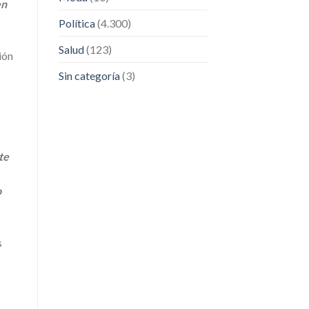
en
Política
(4.300)
Salud
(123)
ión
Sin categoría
(3)
te
o
s