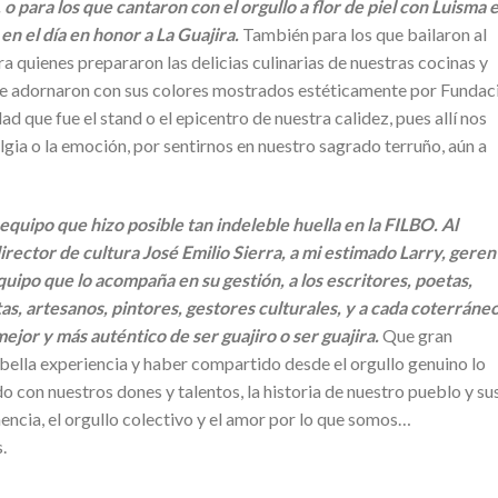
o para los que cantaron con el orgullo a flor de piel con Luisma 
 en el día en honor a La Guajira.
También para los que bailaron al
 quienes prepararon las delicias culinarias de nuestras cocinas y
que adornaron con sus colores mostrados estéticamente por Fundac
d que fue el stand o el epicentro de nuestra calidez, pues allí nos
ia o la emoción, por sentirnos en nuestro sagrado terruño, aún a
 equipo que hizo posible tan indeleble huella en la FILBO. Al
director de cultura José Emilio Sierra, a mi estimado Larry, geren
quipo que lo acompaña en su gestión, a los escritores, poetas,
tas, artesanos, pintores, gestores culturales, y a cada coterráne
ejor y más auténtico de ser guajiro o ser guajira.
Que gran
an bella experiencia y haber compartido desde el orgullo genuino lo
o con nuestros dones y talentos, la historia de nuestro pueblo y su
nencia, el orgullo colectivo y el amor por lo que somos…
.