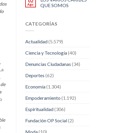
02
ados
Ago
QUE SOMOS
do
CATEGORÍAS
Actualidad
(5.579)
Ciencia y Tecnología
(40)
,
Denuncias Ciudadanas
(34)
La
Deportes
(62)
,
 de
Economía
(1.304)
a
Empoderamiento
(1.192)
o
Espiritualidad
(306)
ble
Fundación OP Social
(2)
s
Moda
(10)