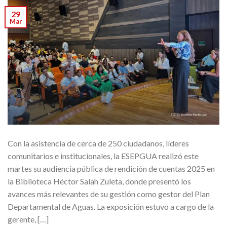
29
Mar
Con la asistencia de cerca de 250 ciudadanos, líderes
comunitarios e institucionales, la ESEPGUA realizó este
martes su audiencia pública de rendición de cuentas 2025 en
la Biblioteca Héctor Salah Zuleta, donde presentó los
avances más relevantes de su gestión como gestor del Plan
Departamental de Aguas. La exposición estuvo a cargo de la
gerente, […]