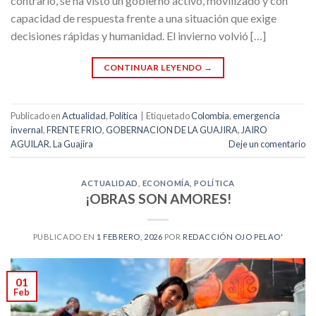
contrario, se ha visto un gobierno activo, movilizado y con
capacidad de respuesta frente a una situación que exige
decisiones rápidas y humanidad. El invierno volvió […]
CONTINUAR LEYENDO
→
Publicado en
Actualidad
,
Política
|
Etiquetado
Colombia
,
emergencia
invernal
,
FRENTE FRIO
,
GOBERNACION DE LA GUAJIRA
,
JAIRO
AGUILAR
,
La Guajira
Deje un comentario
ACTUALIDAD
,
ECONOMÍA
,
POLÍTICA
¡OBRAS SON AMORES!
PUBLICADO EN
1 FEBRERO, 2026
POR
REDACCIÓN OJO PELAO'
01
Feb