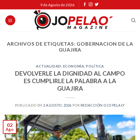
Skip
9 de Agosto de 2026
to
content
ARCHIVOS DE ETIQUETAS:
GOBERNACION DE LA
GUAJIRA
ACTUALIDAD
,
ECONOMÍA
,
POLÍTICA
DEVOLVERLE LA DIGNIDAD AL CAMPO
ES CUMPLIRLE LA PALABRA A LA
GUAJIRA
PUBLICADO EN
2 AGOSTO, 2026
POR
REDACCIÓN OJO PELAO'
02
Ago