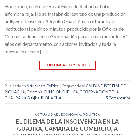
Hace poco, en el cine Royal Films de Riohacha, hubo
alfombra roja. No se trataba del estreno de una producción
hollywoodense: era “Orgullo Guajiro”, un cortometraje
institucional de cinco minutos, producido por la Oficina de
Comunicaciones de la Gobernación para conmemorar los 61
años del departamento, con actores invitados y toda la
puesta en escena […]
CONTINUAR LEYENDO
→
Publicado en
Actualidad
,
Política
|
Etiquetado
ALCALDIA DISTRITAL DE
RIOHACHA
,
Colombia
,
FUNCIÓN PÚBLICA
,
GOBERNACION DE LA
GUAJIRA
,
La Guajira
,
RIOHACHA
5
Comentarios
ACTUALIDAD
,
ECONOMÍA
,
POLÍTICA
EL DILEMA DE LA INSOLVENCIA EN LA
GUAJIRA, CÁMARA DE COMERCIO, A