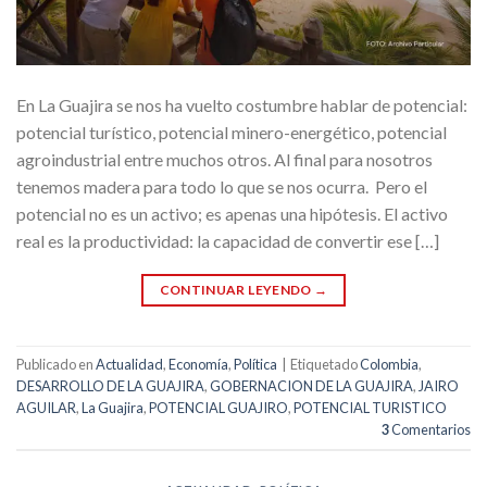
En La Guajira se nos ha vuelto costumbre hablar de potencial:
potencial turístico, potencial minero-energético, potencial
agroindustrial entre muchos otros. Al final para nosotros
tenemos madera para todo lo que se nos ocurra. Pero el
potencial no es un activo; es apenas una hipótesis. El activo
real es la productividad: la capacidad de convertir ese […]
CONTINUAR LEYENDO
→
Publicado en
Actualidad
,
Economía
,
Política
|
Etiquetado
Colombia
,
DESARROLLO DE LA GUAJIRA
,
GOBERNACION DE LA GUAJIRA
,
JAIRO
AGUILAR
,
La Guajira
,
POTENCIAL GUAJIRO
,
POTENCIAL TURISTICO
3
Comentarios