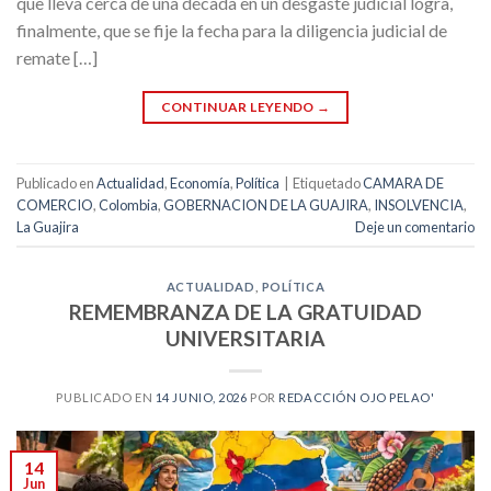
que lleva cerca de una década en un desgaste judicial logra,
finalmente, que se fije la fecha para la diligencia judicial de
remate […]
CONTINUAR LEYENDO
→
Publicado en
Actualidad
,
Economía
,
Política
|
Etiquetado
CAMARA DE
COMERCIO
,
Colombia
,
GOBERNACION DE LA GUAJIRA
,
INSOLVENCIA
,
La Guajira
Deje un comentario
ACTUALIDAD
,
POLÍTICA
REMEMBRANZA DE LA GRATUIDAD
UNIVERSITARIA
PUBLICADO EN
14 JUNIO, 2026
POR
REDACCIÓN OJO PELAO'
14
Jun