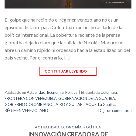
El golpe que ha recibido el régimen venezolano no es un
episodio distante para Colombia ni un hecho aislado de la
política internacional. La cobertura reciente de la prensa
global ha dejado claro que la salida de Nicolás Maduro no
abre un camino rápido ni ordenado hacia la estabilización del
país vecino. Por el contrario, […]
CONTINUAR LEYENDO
→
Publicado en
Actualidad
,
Economía
,
Política
|
Etiquetado
Colombia
,
FRONTERA CON VENEZUELA
,
GOBERNACION DE LA GUAJIRA
,
GOBIERNO COLOMBIANO
,
JAIRO AGUILAR
,
JAQUE
,
La Guajira
,
RÉGIMEN VENEZOLANO
Deje un comentario
ACTUALIDAD
,
ECONOMÍA
,
POLÍTICA
INNOVACIÓN CREADORA DE