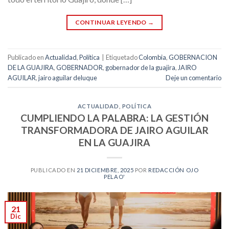
CONTINUAR LEYENDO
→
Publicado en
Actualidad
,
Política
|
Etiquetado
Colombia
,
GOBERNACION
DE LA GUAJIRA
,
GOBERNADOR
,
gobernador de la guajira
,
JAIRO
AGUILAR
,
jairo aguilar deluque
Deje un comentario
ACTUALIDAD
,
POLÍTICA
CUMPLIENDO LA PALABRA: LA GESTIÓN
TRANSFORMADORA DE JAIRO AGUILAR
EN LA GUAJIRA
PUBLICADO EN
21 DICIEMBRE, 2025
POR
REDACCIÓN OJO
PELAO'
21
Dic