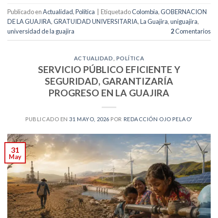
Publicado en
Actualidad
,
Política
|
Etiquetado
Colombia
,
GOBERNACION
DE LA GUAJIRA
,
GRATUIDAD UNIVERSITARIA
,
La Guajira
,
uniguajira
,
universidad de la guajira
2
Comentarios
ACTUALIDAD
,
POLÍTICA
SERVICIO PÚBLICO EFICIENTE Y
SEGURIDAD, GARANTIZARÍA
PROGRESO EN LA GUAJIRA
PUBLICADO EN
31 MAYO, 2026
POR
REDACCIÓN OJO PELAO'
31
May