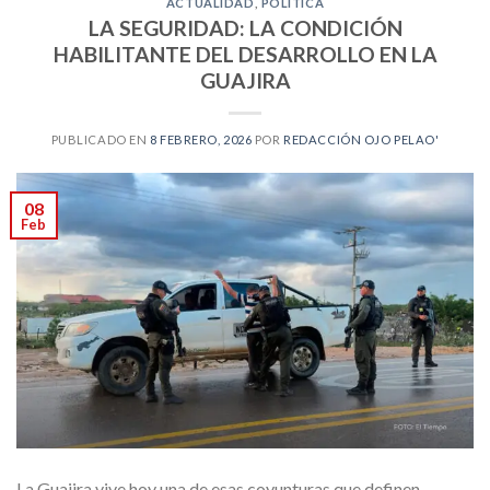
ACTUALIDAD
,
POLÍTICA
LA SEGURIDAD: LA CONDICIÓN
HABILITANTE DEL DESARROLLO EN LA
GUAJIRA
PUBLICADO EN
8 FEBRERO, 2026
POR
REDACCIÓN OJO PELAO'
08
Feb
La Guajira vive hoy una de esas coyunturas que definen