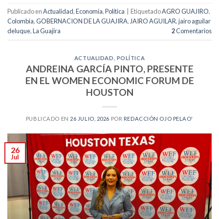
Publicado en
Actualidad
,
Economía
,
Política
|
Etiquetado
AGRO GUAJIRO
,
Colombia
,
GOBERNACION DE LA GUAJIRA
,
JAIRO AGUILAR
,
jairo aguilar
deluque
,
La Guajira
2
Comentarios
ACTUALIDAD
,
POLÍTICA
ANDREINA GARCÍA PINTO, PRESENTE
EN EL WOMEN ECONOMIC FORUM DE
HOUSTON
PUBLICADO EN
26 JULIO, 2026
POR
REDACCIÓN OJO PELAO'
26
Jul