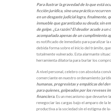
Para ilustrar la gravedad de lo que está oc
ficción jurídica, sino una práctica recurre
en un desgaste judicial logra, finalmente, qu
inmueble que garantizaba su deuda; sin emb
de golpe. ¿La razón? El deudor acude a un c
acompañada apenas de un cumplimiento ap
es notificado de inmediato para paralizar la 
debida forma sobre el inicio del trámite, qu
totalmente vulnerado. Esta alarmante situac
herramienta dilatoria para burlar los compr
A nivel personal, celebro con absoluta convic
comerciante en nuestro ordenamiento jurídi
humanas, progresistas y empáticas del de
para quienes, golpeados por los reveses imp
financiera.
Es un mecanismo que devuelve la
renegociar las cargas bajo el amparo de la l
productiva a la sociedad sin el estigma de la