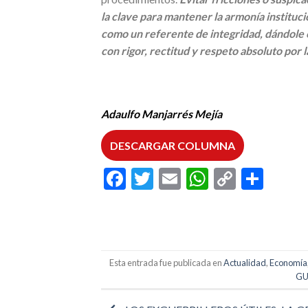
la clave para mantener la armonía instituc
como un referente de integridad, dándole e
con rigor, rectitud y respeto absoluto por la
Adaulfo Manjarrés Mejía
DESCARGAR COLUMNA
Facebook
Twitter
Email
WhatsAp
Copy
Comp
Link
Esta entrada fue publicada en
Actualidad
,
Economía
GU