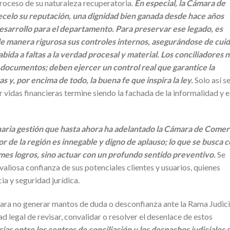
proceso de su naturaleza recuperatoria.
En especial, la Cámara de
ecelo su reputación, una dignidad bien ganada desde hace años
esarrollo para el departamento. Para preservar ese legado, es
de manera rigurosa sus controles internos, asegurándose de cui
ida a faltas a la verdad procesal y material. Los conciliadores 
ocumentos; deben ejercer un control real que garantice la
as y, por encima de todo, la buena fe que inspira la ley.
Solo así s
r vidas financieras termine siendo la fachada de la informalidad y e
inaria gestión que hasta ahora ha adelantado la Cámara de Comer
r de la región es innegable y digno de aplauso; lo que se busca 
mes logros, sino actuar con un profundo sentido preventivo.
Se
 valiosa confianza de sus potenciales clientes y usuarios, quienes
ia y seguridad jurídica.
 para no generar mantos de duda o desconfianza ante la Rama Judici
dad legal de revisar, convalidar o resolver el desenlace de estos
cias entre los centros de conciliación y los despachos judiciales 