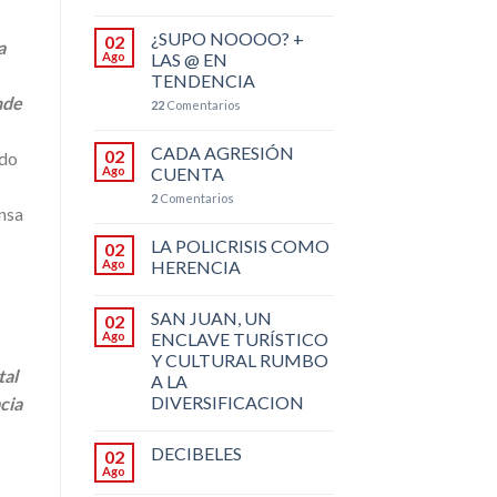
¿SUPO NOOOO? +
02
a
Ago
LAS @ EN
TENDENCIA
nde
22
Comentarios
CADA AGRESIÓN
02
ado
Ago
CUENTA
2
Comentarios
ensa
LA POLICRISIS COMO
02
Ago
HERENCIA
SAN JUAN, UN
02
Ago
ENCLAVE TURÍSTICO
Y CULTURAL RUMBO
tal
A LA
DIVERSIFICACION
cia
DECIBELES
02
Ago