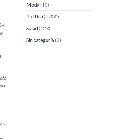
Moda
(10)
Política
(4.300)
dar
Salud
(123)
no
Sin categoría
(3)
e
l
cio
con
al,
es