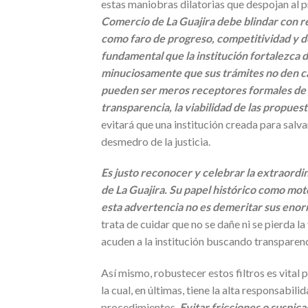
estas maniobras dilatorias que despojan al 
Comercio de La Guajira debe blindar con r
como faro de progreso, competitividad y d
fundamental que la institución fortalezca 
minuciosamente que sus trámites no den cab
pueden ser meros receptores formales de d
transparencia, la viabilidad de las propuest
evitará que una institución creada para salva
desmedro de la justicia.
Es justo reconocer y celebrar la extraord
de La Guajira. Su papel histórico como moto
esta advertencia no es demeritar sus enor
trata de cuidar que no se dañe ni se pierda la
acuden a la institución buscando transparenc
Así mismo, robustecer estos filtros es vital
la cual, en últimas, tiene la alta responsabili
procedimientos.
Evitar fricciones o suspica