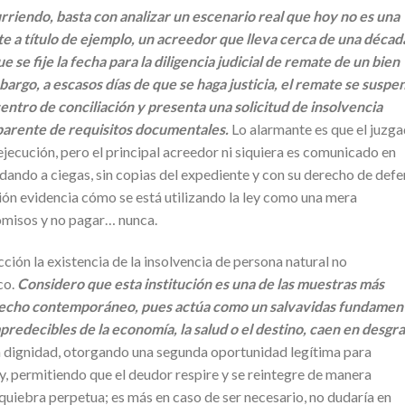
urriendo, basta con analizar un escenario real que hoy no es una
nte a título de ejemplo, un acreedor que lleva cerca de una décad
e se fije la fecha para la diligencia judicial de remate de un bien
argo, a escasos días de que se haga justicia, el remate se suspe
entro de conciliación y presenta una solicitud de insolvencia
arente de requisitos documentales.
Lo alarmante es que el juzg
ejecución, pero el principal acreedor ni siquiera es comunicado en
edando a ciegas, sin copias del expediente y con su derecho de def
ión evidencia cómo se está utilizando la ley como una mera
omisos y no pagar… nunca.
ción la existencia de la insolvencia de persona natural no
co.
Considero que esta institución es una de las muestras más
recho contemporáneo, pues actúa como un salvavidas fundamen
redecibles de la economía, la salud o el destino, caen en desgra
 dignidad, otorgando una segunda oportunidad legítima para
ey, permitiendo que el deudor respire y se reintegre de manera
 quiebra perpetua; es más en caso de ser necesario, no dudaría en