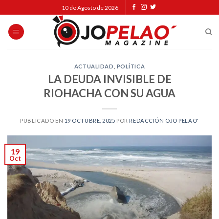
Skip
10 de Agosto de 2026
to
content
ACTUALIDAD
,
POLÍTICA
LA DEUDA INVISIBLE DE
RIOHACHA CON SU AGUA
PUBLICADO EN
19 OCTUBRE, 2025
POR
REDACCIÓN OJO PELAO'
19
Oct