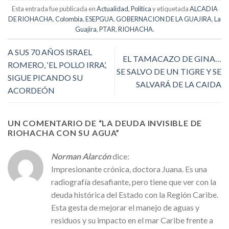
Esta entrada fue publicada en
Actualidad
,
Política
y etiquetada
ALCADIA
DE RIOHACHA
,
Colombia
,
ESEPGUA
,
GOBERNACION DE LA GUAJIRA
,
La
Guajira
,
PTAR
,
RIOHACHA
.
A SUS 70 AÑOS ISRAEL
EL TAMACAZO DE GINA…
ROMERO, ‘EL POLLO IRRA’,
SE SALVO DE UN TIGRE Y SE
SIGUE PICANDO SU
SALVARÁ DE LA CAIDA
ACORDEÓN
UN COMENTARIO DE “
LA DEUDA INVISIBLE DE
RIOHACHA CON SU AGUA
”
Norman Alarcón
dice:
Impresionante crónica, doctora Juana. Es una
radiografía desafiante, pero tiene que ver con la
deuda histórica del Estado con la Región Caribe.
Esta gesta de mejorar el manejo de aguas y
residuos y su impacto en el mar Caribe frente a