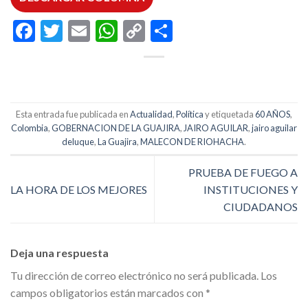
Facebook
Twitter
Email
WhatsApp
Copy
Compartir
Link
Esta entrada fue publicada en
Actualidad
,
Política
y etiquetada
60 AÑOS
,
Colombia
,
GOBERNACION DE LA GUAJIRA
,
JAIRO AGUILAR
,
jairo aguilar
deluque
,
La Guajira
,
MALECON DE RIOHACHA
.
PRUEBA DE FUEGO A
LA HORA DE LOS MEJORES
INSTITUCIONES Y
CIUDADANOS
Deja una respuesta
Tu dirección de correo electrónico no será publicada.
Los
campos obligatorios están marcados con
*