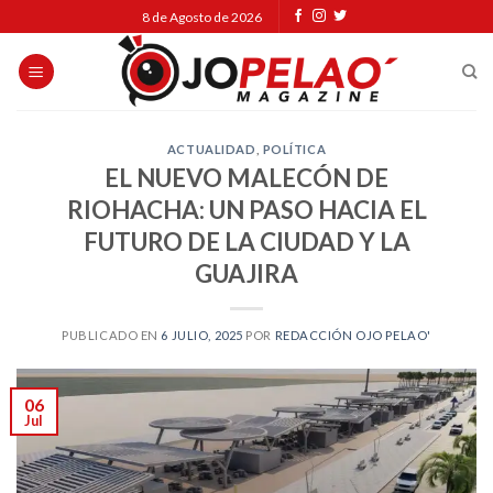
Skip
8 de Agosto de 2026
to
content
ACTUALIDAD
,
POLÍTICA
EL NUEVO MALECÓN DE
RIOHACHA: UN PASO HACIA EL
FUTURO DE LA CIUDAD Y LA
GUAJIRA
PUBLICADO EN
6 JULIO, 2025
POR
REDACCIÓN OJO PELAO'
06
Jul