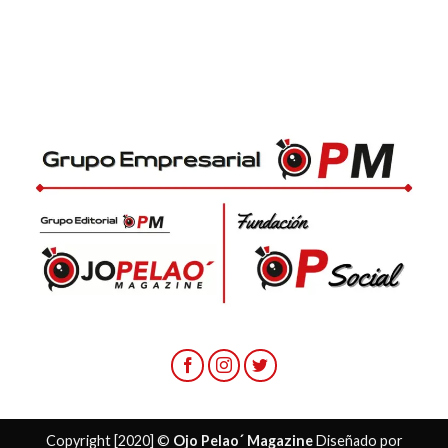
Copyright [2020] ©
Ojo Pelao´ Magazine
Diseñado por