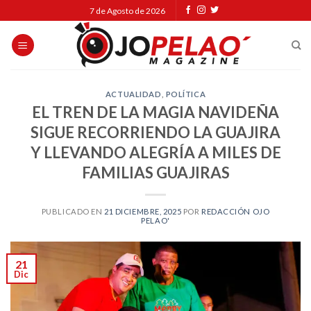
Skip
7 de Agosto de 2026
to
content
ACTUALIDAD
,
POLÍTICA
EL TREN DE LA MAGIA NAVIDEÑA
SIGUE RECORRIENDO LA GUAJIRA
Y LLEVANDO ALEGRÍA A MILES DE
FAMILIAS GUAJIRAS
PUBLICADO EN
21 DICIEMBRE, 2025
POR
REDACCIÓN OJO
PELAO'
21
Dic