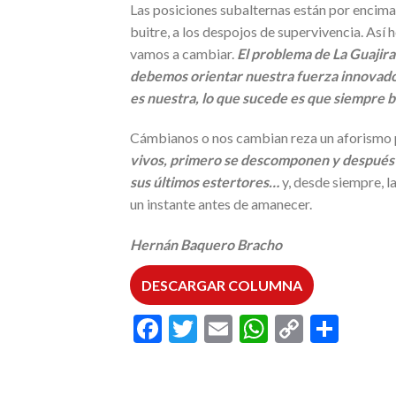
Las posiciones subalternas están por encima 
buitre, a los despojos de supervivencia. Así
vamos a cambiar.
El problema de La Guajira
debemos orientar nuestra fuerza innovadora
es nuestra, lo que sucede es que siempre b
Cámbianos o nos cambian reza un aforismo 
vivos, primero se descomponen y después se
sus últimos estertores…
y, desde siempre, l
un instante antes de amanecer.
Hernán Baquero Bracho
DESCARGAR COLUMNA
Facebook
Twitter
Email
WhatsAp
Copy
Comp
Link