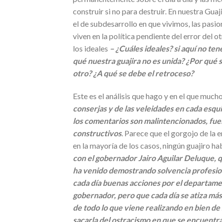
construir si no para destruir. En nuestra Gua
el de subdesarrollo en que vivimos, las pasio
viven en la política pendiente del error del o
los ideales
– ¿Cuáles ideales? si aquí no te
qué nuestra guajira no es unida? ¿Por qué
otro? ¿A qué se debe el retroceso?
Este es el análisis que hago y en el que muc
conserjas y de las veleidades en cada esquin
los comentarios son malintencionados, fuera 
constructivos
. Parece que el gorgojo de la 
en la mayoría de los casos, ningún guajiro ha
con el gobernador Jairo Aguilar Deluque, q
ha venido demostrando solvencia profesion
cada día buenas acciones por el departame
gobernador, pero que cada día se atiza más 
de todo lo que viene realizando en bien de
sacarla del ostracismo en que se encuentra