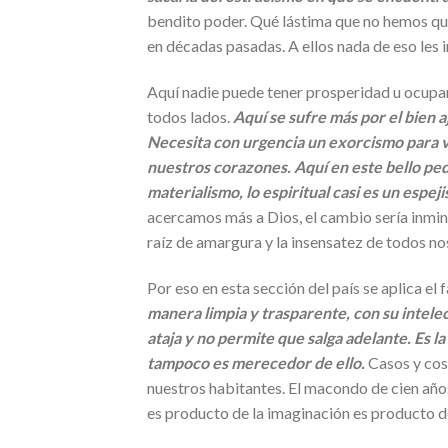
bendito poder. Qué lástima que no hemos que
en décadas pasadas. A ellos nada de eso les 
Aquí nadie puede tener prosperidad u ocupar
todos lados.
Aquí se sufre más por el bien a
Necesita con urgencia un exorcismo para ve
nuestros corazones. Aquí en este bello ped
materialismo, lo espiritual casi es un espej
acercamos más a Dios, el cambio sería inmin
raíz de amargura y la insensatez de todos no
Por eso en esta sección del país se aplica el
manera limpia y trasparente, con su intelec
ataja y no permite que salga adelante. Es la
tampoco es merecedor de ello.
Casos y cosa
nuestros habitantes. El macondo de cien añ
es producto de la imaginación es producto de