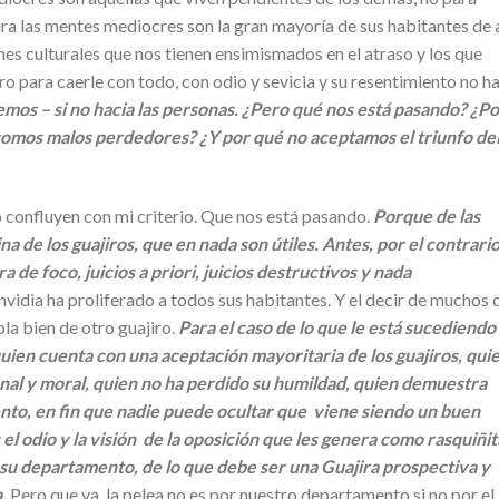
jira las mentes mediocres son la gran mayoría de sus habitantes de 
nes culturales que nos tienen ensimismados en el atraso y los que
tro para caerle con todo, con odio y sevicia y su resentimiento no h
nemos – si no hacia las personas. ¿Pero qué nos está pasando? ¿P
 somos malos perdedores? ¿Y por qué no aceptamos el triunfo de
ho confluyen con mi criterio. Que nos está pasando.
Porque de las
a de los guajiros, que en nada son útiles. Antes, por el contrario
de foco, juicios a priori, juicios destructivos y nada
envidia ha proliferado a todos sus habitantes. Y el decir de muchos 
bla bien de otro guajiro.
Para el caso de lo que le está sucediendo
uien cuenta con una aceptación mayoritaria de los guajiros, qui
al y moral, quien no ha perdido su humildad, quien demuestra
nto, en fin que nadie puede ocultar que viene siendo un buen
el odio y la visión de la oposición que les genera como rasquiñit
 su departamento, de lo que debe ser una Guajira prospectiva y
.
Pero que va, la pelea no es por nuestro departamento si no por el