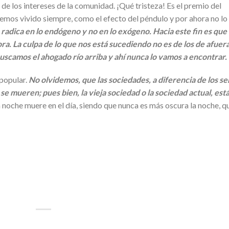
de los intereses de la comunidad. ¡Qué tristeza! Es el premio del
 hemos vivido siempre, como el efecto del péndulo y por ahora no lo
 radica en lo endógeno y no en lo exógeno. Hacia este fin es que
. La culpa de lo que nos está sucediendo no es de los de afuera
uscamos el ahogado río arriba y ahí nunca lo vamos a encontrar.
popular.
No olvidemos, que las sociedades, a diferencia de los se
 mueren; pues bien, la vieja sociedad o la sociedad actual, est
a noche muere en el día, siendo que nunca es más oscura la noche, q
p
artir