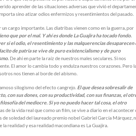
rido aprender de las situaciones adversas que vivió el departame
importa sino atizar odios enfermizos y resentimientos del pasado.
 un cargo importante. Las diatribas vienen como en la guerra, por
jeno que por el mal. Y ahí es donde La Guajira ha tocado fondo.
r si el odio, el resentimiento y las malquerencias desaparecen
acito de patria se vive de puro existencialismo y de puro
ismo.
De ahí en parte la raíz de nuestros males seculares. Si nos
ente. El amor lo cambia todo y endulza nuestros corazones. Pero l
sotros nos tienen al borde del abismo.
 famoso silogismo del efecto cangrejo.
El que desea sobresalir de
to, con sus dones, con su productividad, con sus finanzas, el otro
 filosofía del mediocre. Si yo no puedo hacer tal cosa, el otro
s de la vida real que como un film, se vive a diario en el acontecer
os de soledad del laureado premio nobel Gabriel García Márquez, 
 la realidad y esa realidad macondiana es La Guajira.