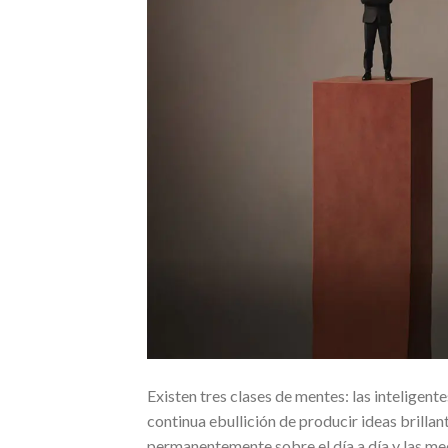
Existen tres clases de mentes: las inteligent
continua ebullición de producir ideas brilla
permanentemente sobre el día a día y las me