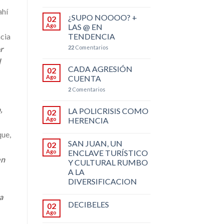
ahí
¿SUPO NOOOO? +
02
Ago
LAS @ EN
TENDENCIA
acia
22
Comentarios
or
l
CADA AGRESIÓN
02
Ago
CUENTA
2
Comentarios
,
LA POLICRISIS COMO
02
Ago
HERENCIA
que,
SAN JUAN, UN
02
Ago
ENCLAVE TURÍSTICO
en
Y CULTURAL RUMBO
A LA
DIVERSIFICACION
a
DECIBELES
02
Ago