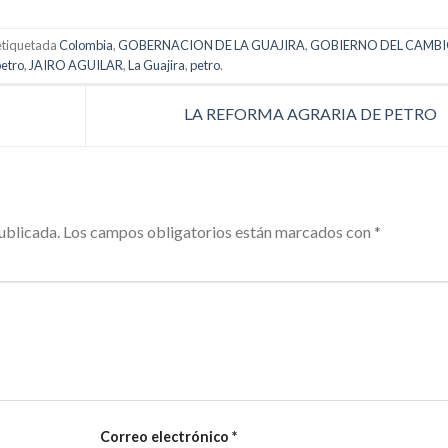
etiquetada
Colombia
,
GOBERNACION DE LA GUAJIRA
,
GOBIERNO DEL CAMB
petro
,
JAIRO AGUILAR
,
La Guajira
,
petro
.
LA REFORMA AGRARIA DE PETRO
ublicada.
Los campos obligatorios están marcados con
*
Correo electrónico
*