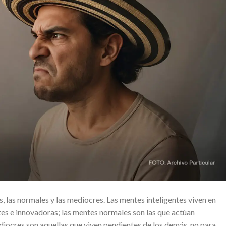
es, las normales y las mediocres. Las mentes inteligentes viven en
ntes e innovadoras; las mentes normales son las que actúan
diocres son aquellas que viven pendientes de los demás, no para