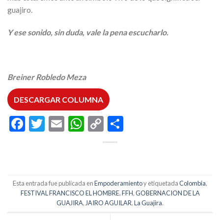
guajiro.
Y ese sonido, sin duda, vale la pena escucharlo.
Breiner Robledo Meza
DESCARGAR COLUMNA
Facebook
Twitter
Email
WhatsApp
Copy
Compartir
Link
Esta entrada fue publicada en
Empoderamiento
y etiquetada
Colombia
,
FESTIVAL FRANCISCO EL HOMBRE
,
FFH
,
GOBERNACION DE LA
GUAJIRA
,
JAIRO AGUILAR
,
La Guajira
.