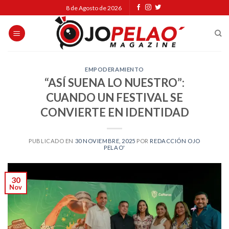
Skip
8 de Agosto de 2026
to
content
EMPODERAMIENTO
“ASÍ SUENA LO NUESTRO”:
CUANDO UN FESTIVAL SE
CONVIERTE EN IDENTIDAD
PUBLICADO EN
30 NOVIEMBRE, 2025
POR
REDACCIÓN OJO
PELAO'
30
Nov