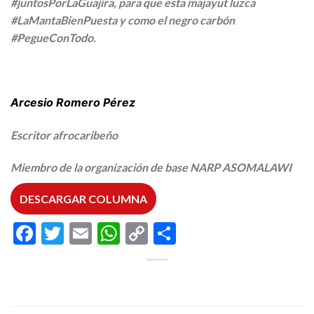
#juntosPorLaGuajira, para que esta majayut luzca
#LaMantaBienPuesta y como el negro carbón
#PegueConTodo.
Arcesio Romero Pérez
Escritor afrocaribeño
Miembro de la organización de base NARP ASOMALAWI
DESCARGAR COLUMNA
Facebook
Twitter
Email
WhatsApp
Copy
Compartir
Link