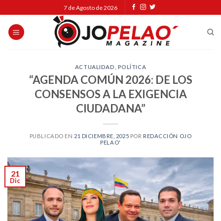
Skip
7 de Agosto de 2026
to
content
ACTUALIDAD
,
POLÍTICA
“AGENDA COMÚN 2026: DE LOS
CONSENSOS A LA EXIGENCIA
CIUDADANA”
PUBLICADO EN
21 DICIEMBRE, 2025
POR
REDACCIÓN OJO
PELAO'
21
Dic