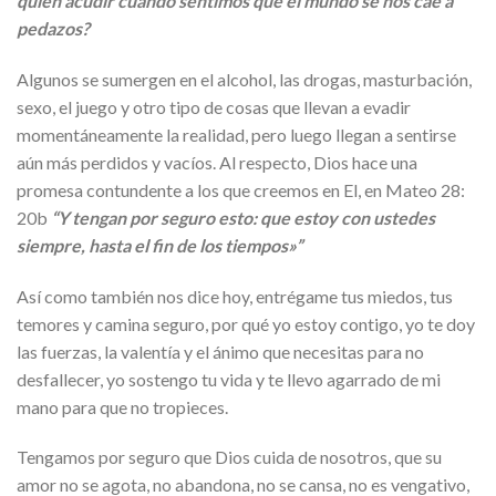
quién acudir cuando sentimos que el mundo se nos cae a
pedazos?
Algunos se sumergen en el alcohol, las drogas, masturbación,
sexo, el juego y otro tipo de cosas que llevan a evadir
momentáneamente la realidad, pero luego llegan a sentirse
aún más perdidos y vacíos. Al respecto, Dios hace una
promesa contundente a los que creemos en El, en Mateo 28:
20b
“Y tengan por seguro esto: que estoy con ustedes
siempre, hasta el fin de los tiempos»”
Así como también nos dice hoy, entrégame tus miedos, tus
temores y camina seguro, por qué yo estoy contigo, yo te doy
las fuerzas, la valentía y el ánimo que necesitas para no
desfallecer, yo sostengo tu vida y te llevo agarrado de mi
mano para que no tropieces.
Tengamos por seguro que Dios cuida de nosotros, que su
amor no se agota, no abandona, no se cansa, no es vengativo,