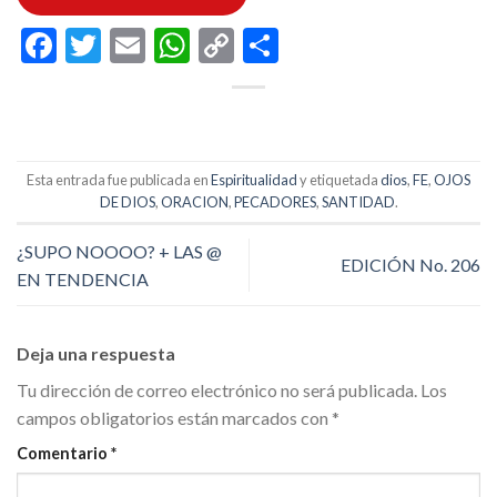
Facebook
Twitter
Email
WhatsApp
Copy
Compartir
Link
Esta entrada fue publicada en
Espiritualidad
y etiquetada
dios
,
FE
,
OJOS
DE DIOS
,
ORACION
,
PECADORES
,
SANTIDAD
.
¿SUPO NOOOO? + LAS @
EDICIÓN No. 206
EN TENDENCIA
Deja una respuesta
Tu dirección de correo electrónico no será publicada.
Los
campos obligatorios están marcados con
*
Comentario
*