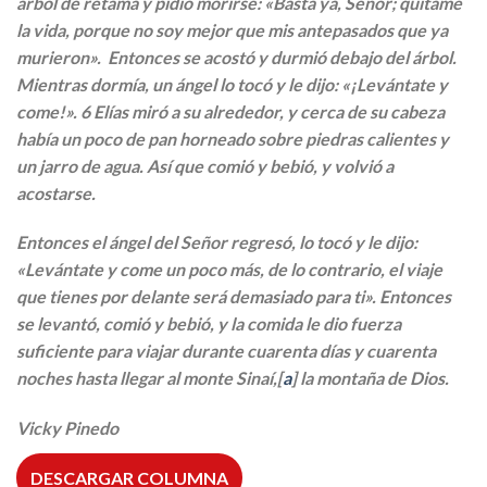
árbol de retama y pidió morirse: «Basta ya, Señor; quítame
la vida, porque no soy mejor que mis antepasados que ya
murieron». Entonces se acostó y durmió debajo del árbol.
Mientras dormía, un ángel lo tocó y le dijo: «¡Levántate y
come!». 6 Elías miró a su alrededor, y cerca de su cabeza
había un poco de pan horneado sobre piedras calientes y
un jarro de agua. Así que comió y bebió, y volvió a
acostarse.
Entonces el ángel del Señor regresó, lo tocó y le dijo:
«Levántate y come un poco más, de lo contrario, el viaje
que tienes por delante será demasiado para ti». Entonces
se levantó, comió y bebió, y la comida le dio fuerza
suficiente para viajar durante cuarenta días y cuarenta
noches hasta llegar al monte Sinaí,[
a
] la montaña de Dios.
Vicky Pinedo
DESCARGAR COLUMNA