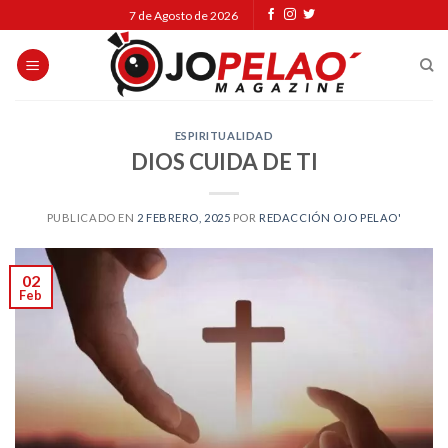
Skip
7 de Agosto de 2026
to
content
ESPIRITUALIDAD
DIOS CUIDA DE TI
PUBLICADO EN
2 FEBRERO, 2025
POR
REDACCIÓN OJO PELAO'
02
Feb